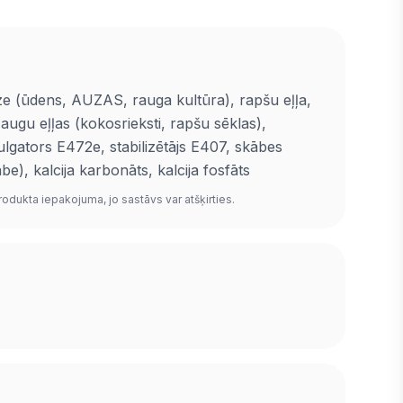
 (ūdens, AUZAS, rauga kultūra), rapšu eļļa,
 augu eļļas (kokosrieksti, rapšu sēklas),
ulgators E472e, stabilizētājs E407, skābes
e), kalcija karbonāts, kalcija fosfāts
rodukta iepakojuma, jo sastāvs var atšķirties.