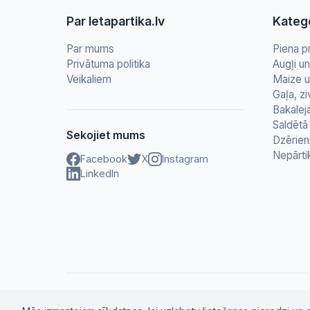
Par letapartika.lv
Katego
Par mums
Piena p
Privātuma politika
Augļi u
Veikaliem
Maize u
Gaļa, zi
Bakalej
Saldētā 
Sekojiet mums
Dzērien
Nepārti
Facebook
X
Instagram
LinkedIn