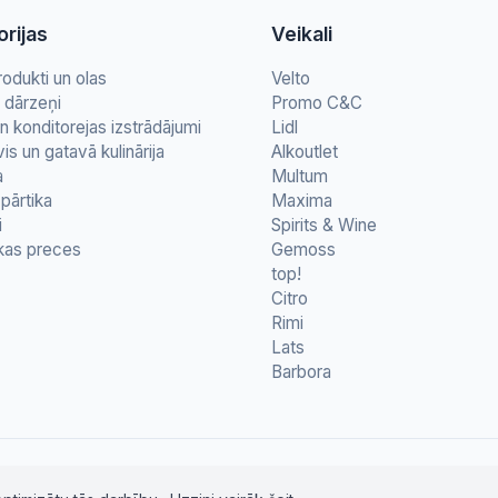
rijas
Veikali
rodukti un olas
Velto
n dārzeņi
Promo C&C
n konditorejas izstrādājumi
Lidl
vis un gatavā kulinārija
Alkoutlet
a
Multum
pārtika
Maxima
i
Spirits & Wine
kas preces
Gemoss
top!
Citro
Rimi
Lats
Barbora
© 2026 letapartika.lv - Pārtikas cenu salīdzinājumi