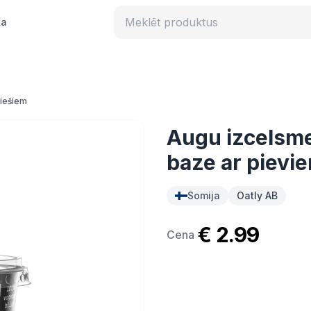
ka
iešiem
Augu izcelsm
baze ar pievie
Somija
Oatly AB
€ 2.99
Cena