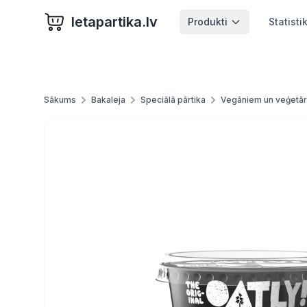
letapartika.lv
Produkti
Statisti
Sākums
Bakaleja
Speciālā pārtika
Vegāniem un veģetār