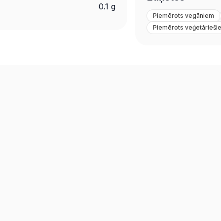
0.1 g
Piemērots vegāniem
Piemērots veģetārieši