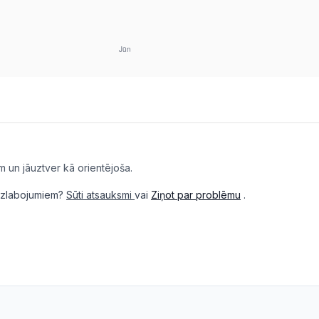
m un jāuztver kā orientējoša.
i uzlabojumiem?
Sūti atsauksmi
vai
Ziņot par problēmu
.