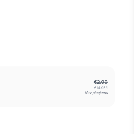
€
2.99
€14.95/l
Nav pieejams