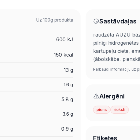
Uz 100g produkta
Sastāvdaļas
raudzēta AUZU bāze
600 kJ
pilnīgi hidrogenētas
kartupeļu ciete, em
150 kcal
(ābolskābe, pienskāb
13 g
Pārbaudi informāciju uz p
1.6 g
Alergēni
5.8 g
piens
rieksti
3.6 g
0.9 g
Etiķetes