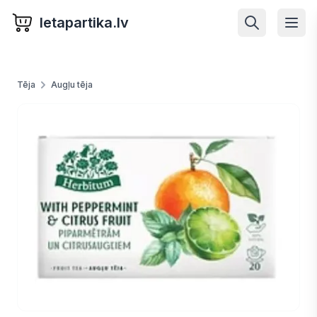
letapartika.lv
Tēja
Augļu tēja