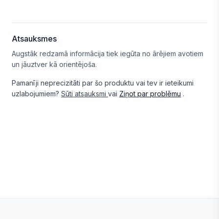
Atsauksmes
Augstāk redzamā informācija tiek iegūta no ārējiem avotiem
un jāuztver kā orientējoša.
Pamanīji neprecizitāti par šo produktu vai tev ir ieteikumi
uzlabojumiem?
Sūti atsauksmi
vai
Ziņot par problēmu
.