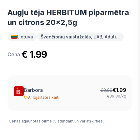
Augļu tēja HERBITUM piparmētra
un citrons 20x2,5g
Lietuva
Švenčionių vaistažolės, UAB, Aduti…
€ 1.99
Cena
Barbora
€
1.99
€
2.69
€39.80/kg
Ar lojalitātes karti
Cenas atjaunotas pirms 15 stundām un var atšķirties.