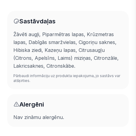
Sastāvdaļas
Žāvēti augļi, Piparmētras lapas, Krūzmetras
lapas, Dabīgās smaržvielas, Cigoriņu saknes,
Hibiska ziedi, Kazeņu lapas, Citrusaugļu
(Citrons, Apelsīns, Laims) miziņas, Citronzāle,
Lakricsaknes, Citronskābe.
Pārbaudi informāciju uz produkta iepakojuma, jo sastāvs var
atšķirties.
Alergēni
Nav zināmu alergēnu.