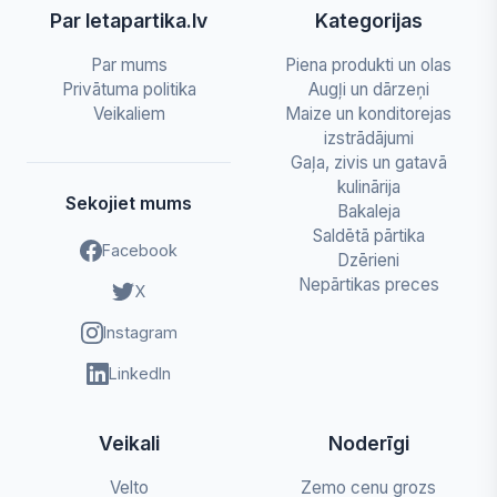
Par letapartika.lv
Kategorijas
Par mums
Piena produkti un olas
Privātuma politika
Augļi un dārzeņi
Veikaliem
Maize un konditorejas
izstrādājumi
Gaļa, zivis un gatavā
kulinārija
Sekojiet mums
Bakaleja
Saldētā pārtika
Facebook
Dzērieni
Nepārtikas preces
X
Instagram
LinkedIn
Veikali
Noderīgi
Velto
Zemo cenu grozs