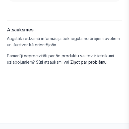
Atsauksmes
Augstāk redzamā informācija tiek iegūta no ārējiem avotiem
un jāuztver kā orientējoša.
Pamanīji neprecizitāti par šo produktu vai tev ir ieteikumi
uzlabojumiem?
Sūti atsauksmi
vai
Ziņot par problēmu
.