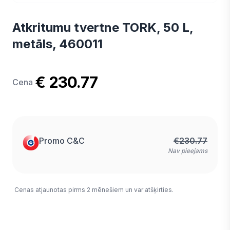
Atkritumu tvertne TORK, 50 L,
metāls, 460011
€ 230.77
Cena
Promo C&C
€
230.77
Nav pieejams
Cenas atjaunotas pirms 2 mēnešiem un var atšķirties.