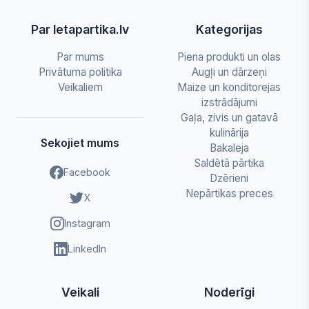
Par letapartika.lv
Kategorijas
Par mums
Piena produkti un olas
Privātuma politika
Augļi un dārzeņi
Veikaliem
Maize un konditorejas
izstrādājumi
Gaļa, zivis un gatavā
kulinārija
Sekojiet mums
Bakaleja
Saldētā pārtika
Facebook
Dzērieni
Nepārtikas preces
X
Instagram
LinkedIn
Veikali
Noderīgi