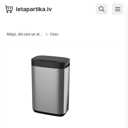
letapartika.lv
Mājai, dārzam un atpūtai
Citas