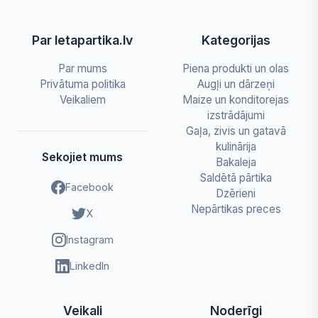
Par letapartika.lv
Kategorijas
Par mums
Piena produkti un olas
Privātuma politika
Augļi un dārzeņi
Veikaliem
Maize un konditorejas
izstrādājumi
Gaļa, zivis un gatavā
kulinārija
Sekojiet mums
Bakaleja
Saldētā pārtika
Facebook
Dzērieni
Nepārtikas preces
X
Instagram
LinkedIn
Veikali
Noderīgi