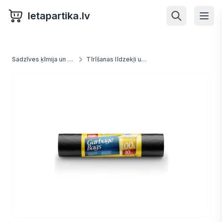
letapartika.lv
Sadzīves ķīmija un preces
Tīrīšanas līdzekļi un piederumi