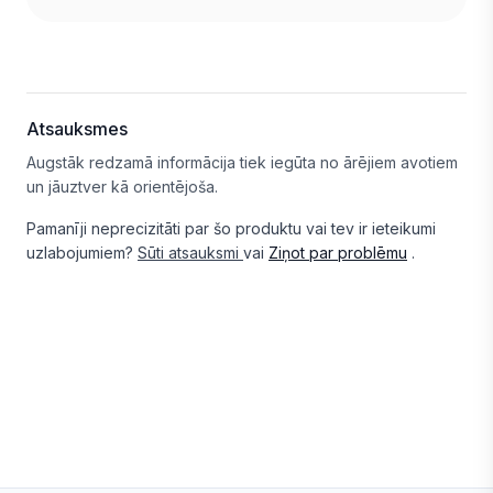
Atsauksmes
Augstāk redzamā informācija tiek iegūta no ārējiem avotiem
un jāuztver kā orientējoša.
Pamanīji neprecizitāti par šo produktu vai tev ir ieteikumi
uzlabojumiem?
Sūti atsauksmi
vai
Ziņot par problēmu
.