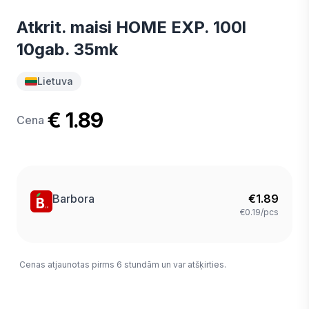
Atkrit. maisi HOME EXP. 100l
10gab. 35mk
Lietuva
€ 1.89
Cena
Barbora
€
1.89
€0.19/pcs
Cenas atjaunotas pirms 6 stundām un var atšķirties.