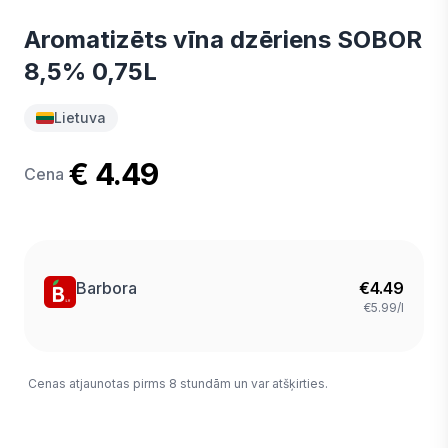
Aromatizēts vīna dzēriens SOBOR
8,5% 0,75L
Lietuva
€ 4.49
Cena
Barbora
€
4.49
€5.99/l
Cenas atjaunotas pirms 8 stundām un var atšķirties.