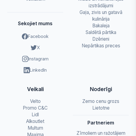
izstrādājumi
Gaļa, zivis un gatavā
kulinārija
Sekojiet mums
Bakaleja
Saldētā pārtika
Facebook
Dzērieni
Nepārtikas preces
X
Instagram
LinkedIn
Veikali
Noderīgi
Velto
Zemo cenu grozs
Promo C&C
Lietotne
Lidl
Alkoutlet
Partneriem
Multum
Zīmoliem un ražotājiem
Maxima