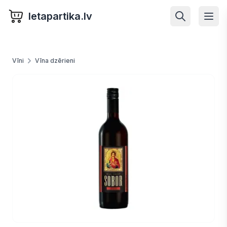
letapartika.lv
Vīni
Vīna dzērieni