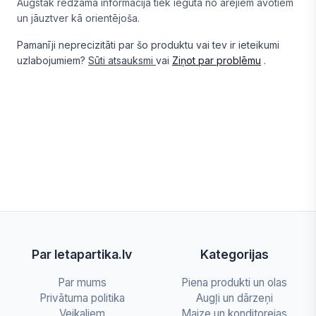
Augstāk redzamā informācija tiek iegūta no ārējiem avotiem
un jāuztver kā orientējoša.
Pamanīji neprecizitāti par šo produktu vai tev ir ieteikumi
uzlabojumiem?
Sūti atsauksmi
vai
Ziņot par problēmu
.
Par letapartika.lv
Kategorijas
Par mums
Piena produkti un olas
Privātuma politika
Augļi un dārzeņi
Veikaliem
Maize un konditorejas