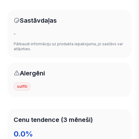
Sastāvdaļas
-
Pārbaudi informāciju uz produkta iepakojuma, jo sastāvs var
atšķirties.
Alergēni
sulfīti
Cenu tendence (3 mēneši)
0.0%