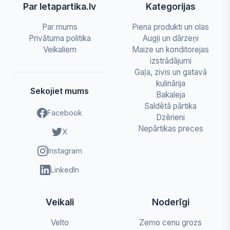
Par letapartika.lv
Kategorijas
Par mums
Piena produkti un olas
Privātuma politika
Augļi un dārzeņi
Veikaliem
Maize un konditorejas
izstrādājumi
Gaļa, zivis un gatavā
kulinārija
Sekojiet mums
Bakaleja
Saldētā pārtika
Facebook
Dzērieni
Nepārtikas preces
X
Instagram
LinkedIn
Veikali
Noderīgi
Velto
Zemo cenu grozs