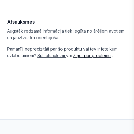
Atsauksmes
Augstāk redzamā informācija tiek iegūta no ārējiem avotiem
un jāuztver kā orientējoša.
Pamanīji neprecizitāti par šo produktu vai tev ir ieteikumi
uzlabojumiem?
Sūti atsauksmi
vai
Ziņot par problēmu
.