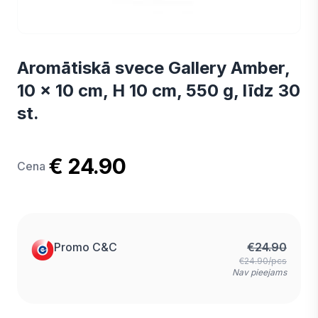
Aromātiskā svece Gallery Amber,
10 x 10 cm, H 10 cm, 550 g, līdz 30
st.
€ 24.90
Cena
Promo C&C
€
24.90
€24.90/pcs
Nav pieejams