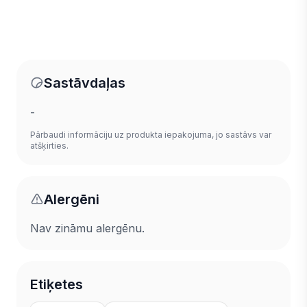
Sastāvdaļas
-
Pārbaudi informāciju uz produkta iepakojuma, jo sastāvs var
atšķirties.
Alergēni
Nav zināmu alergēnu.
Etiķetes