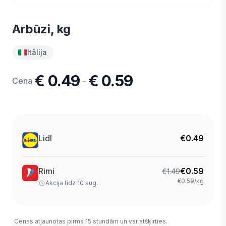
Arbūzi, kg
Itālija
€ 0.49
€ 0.59
-
Cena
Lidl
€
0.49
Rimi
€
0.59
€
1.49
€0.59/kg
Akcija līdz 10 aug.
Cenas atjaunotas pirms 15 stundām un var atšķirties.