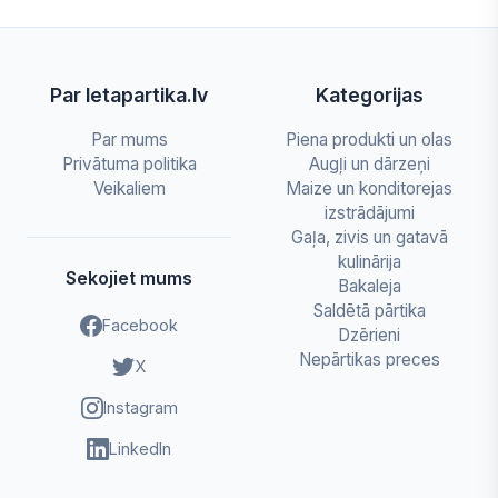
Par letapartika.lv
Kategorijas
Par mums
Piena produkti un olas
Privātuma politika
Augļi un dārzeņi
Veikaliem
Maize un konditorejas
izstrādājumi
Gaļa, zivis un gatavā
kulinārija
Sekojiet mums
Bakaleja
Saldētā pārtika
Facebook
Dzērieni
Nepārtikas preces
X
Instagram
LinkedIn