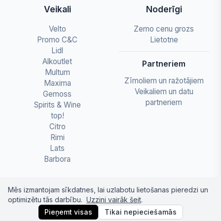
Veikali
Noderīgi
Velto
Zemo cenu grozs
Promo C&C
Lietotne
Lidl
Alkoutlet
Partneriem
Multum
Zīmoliem un ražotājiem
Maxima
Veikaliem un datu
Gemoss
partneriem
Spirits & Wine
top!
Citro
Rimi
Lats
Barbora
Mēs izmantojam sīkdatnes, lai uzlabotu lietošanas pieredzi un
optimizētu tās darbību.
Uzzini vairāk šeit
.
© 2026 letapartika.lv - Pārtikas cenu salīdzinājumi
Pieņemt visas
Tikai nepieciešamās