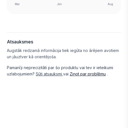
Atsauksmes
Augstāk redzamā informācija tiek iegūta no ārējiem avotiem
un jāuztver kā orientējoša.
Pamanīji neprecizitāti par šo produktu vai tev ir ieteikumi
uzlabojumiem?
Sūti atsauksmi
vai
Ziņot par problēmu
.