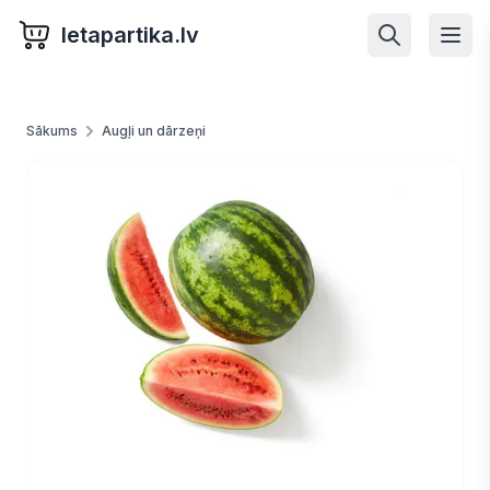
letapartika.lv
Sākums
Augļi un dārzeņi