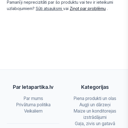
Pamanīji neprecizitāti par šo produktu vai tev ir ieteikumi
uzlabojumiem?
Sūti atsauksmi
vai
Ziņot par problēmu
.
Par letapartika.lv
Kategorijas
Par mums
Piena produkti un olas
Privātuma politika
Augļi un dārzeņi
Veikaliem
Maize un konditorejas
izstrādājumi
Gaļa, zivis un gatavā