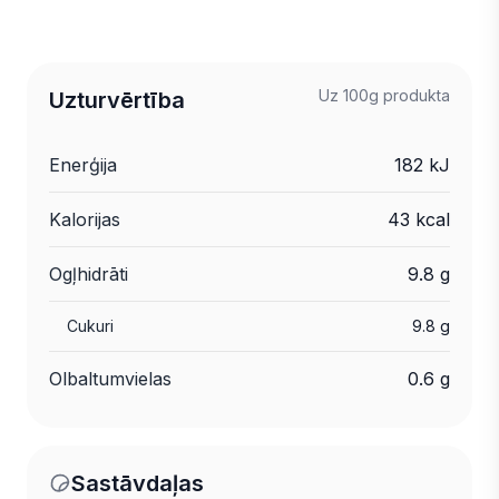
Uz 100g produkta
Uzturvērtība
Enerģija
182 kJ
Kalorijas
43 kcal
Ogļhidrāti
9.8 g
Cukuri
9.8 g
Olbaltumvielas
0.6 g
Sastāvdaļas