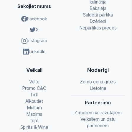
kulinārija
Sekojiet mums
Bakaleja
Saldētā pārtika
Facebook
Dzērieni
Nepārtikas preces
X
Instagram
LinkedIn
Veikali
Noderīgi
Velto
Zemo cenu grozs
Promo C&C
Lietotne
Lidl
Alkoutlet
Partneriem
Multum
Zīmoliem un ražotājiem
Maxima
Veikaliem un datu
top!
partneriem
Spirits & Wine