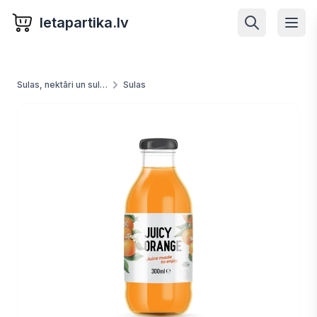
letapartika.lv
Sulas, nektāri un sulu dzērieni
Sulas