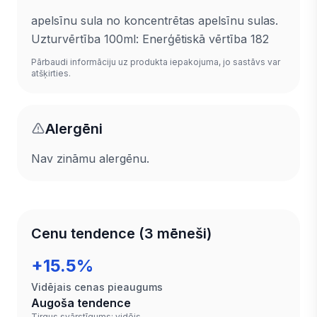
apelsīnu sula no koncentrētas apelsīnu sulas.
Uzturvērtība 100ml: Enerģētiskā vērtība 182
Pārbaudi informāciju uz produkta iepakojuma, jo sastāvs var
atšķirties.
Alergēni
Nav zināmu alergēnu.
Cenu tendence (3 mēneši)
+15.5%
Vidējais cenas pieaugums
Augoša tendence
Tirgus svārstīgums: vidējs