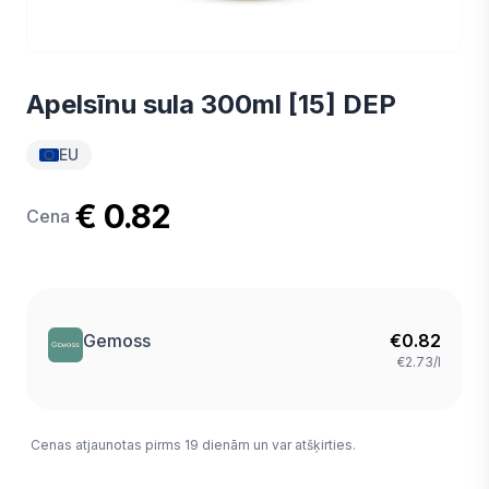
Apelsīnu sula 300ml [15] DEP
EU
€ 0.82
Cena
Gemoss
€
0.82
€2.73/l
Cenas atjaunotas pirms 19 dienām un var atšķirties.