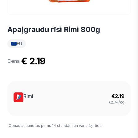
Apaļgraudu rīsi Rimi 800g
EU
€ 2.19
Cena
Rimi
€
2.19
€2.74/kg
Cenas atjaunotas pirms 14 stundām un var atšķirties.