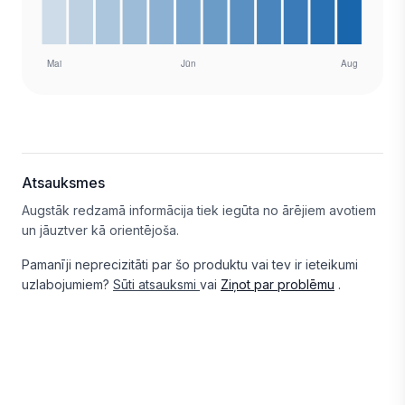
Atsauksmes
Augstāk redzamā informācija tiek iegūta no ārējiem avotiem
un jāuztver kā orientējoša.
Pamanīji neprecizitāti par šo produktu vai tev ir ieteikumi
uzlabojumiem?
Sūti atsauksmi
vai
Ziņot par problēmu
.