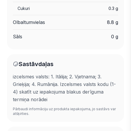
Cukuri
0.3 g
Olbaltumvielas
8.8 g
Sāls
0 g
Sastāvdaļas
izcelsmes valsts: 1. Itālija; 2. Vjetnama; 3.
Grieķija; 4. Rumānija. Izcelsmes valsts kodu (1-
4) skatīt uz iepakojuma blakus derīguma
termiņa norādei
Pārbaudi informāciju uz produkta iepakojuma, jo sastāvs var
atšķirties.