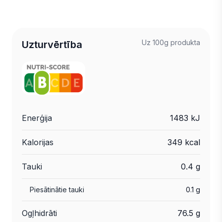
Uz 100g produkta
Uzturvērtība
Enerģija
1483 kJ
Kalorijas
349 kcal
Tauki
0.4 g
Piesātinātie tauki
0.1 g
Ogļhidrāti
76.5 g