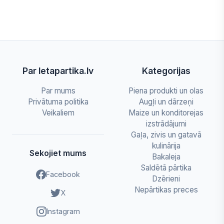
Par letapartika.lv
Kategorijas
Par mums
Piena produkti un olas
Privātuma politika
Augļi un dārzeņi
Veikaliem
Maize un konditorejas
izstrādājumi
Gaļa, zivis un gatavā
kulinārija
Sekojiet mums
Bakaleja
Saldētā pārtika
Facebook
Dzērieni
Nepārtikas preces
X
Instagram