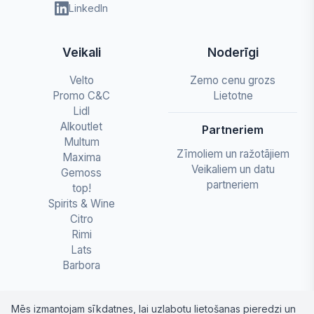
LinkedIn
Veikali
Noderīgi
Velto
Zemo cenu grozs
Promo C&C
Lietotne
Lidl
Alkoutlet
Partneriem
Multum
Zīmoliem un ražotājiem
Maxima
Veikaliem un datu
Gemoss
partneriem
top!
Spirits & Wine
Citro
Rimi
Lats
Barbora
Mēs izmantojam sīkdatnes, lai uzlabotu lietošanas pieredzi un