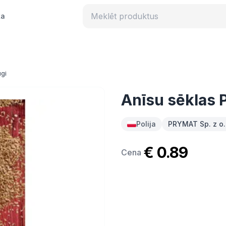
ka
ugi
Anīsu sēklas
Polija
PRYMAT Sp. z o.
€ 0.89
Cena