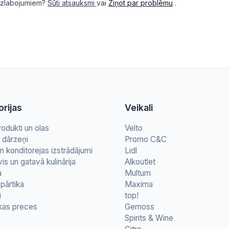
i uzlabojumiem?
Sūti atsauksmi
vai
Ziņot par problēmu
.
rijas
Veikali
rodukti un olas
Velto
n dārzeņi
Promo C&C
n konditorejas izstrādājumi
Lidl
vis un gatavā kulinārija
Alkoutlet
a
Multum
pārtika
Maxima
i
top!
kas preces
Gemoss
Spirits & Wine