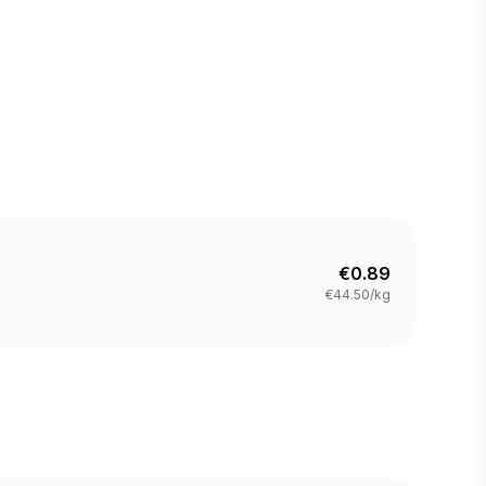
€
0.89
€44.50/kg