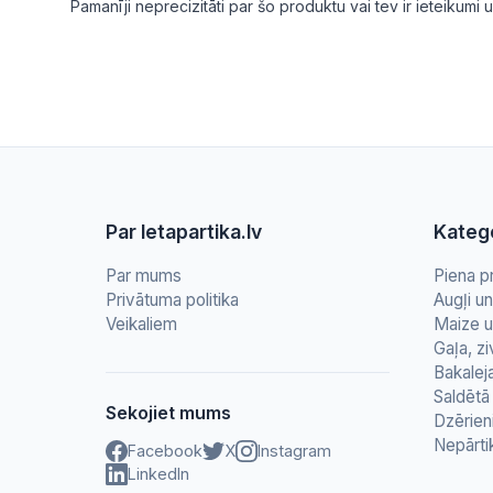
Pamanīji neprecizitāti par šo produktu vai tev ir ieteikum
Par letapartika.lv
Katego
Par mums
Piena p
Privātuma politika
Augļi u
Veikaliem
Maize u
Gaļa, zi
Bakalej
Saldētā 
Sekojiet mums
Dzērien
Nepārti
Facebook
X
Instagram
LinkedIn