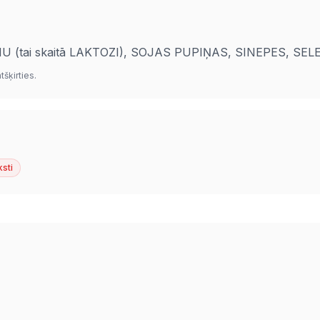
PIENU (tai skaitā LAKTOZI), SOJAS PUPIŅAS, SINEPES, 
šķirties.
ksti