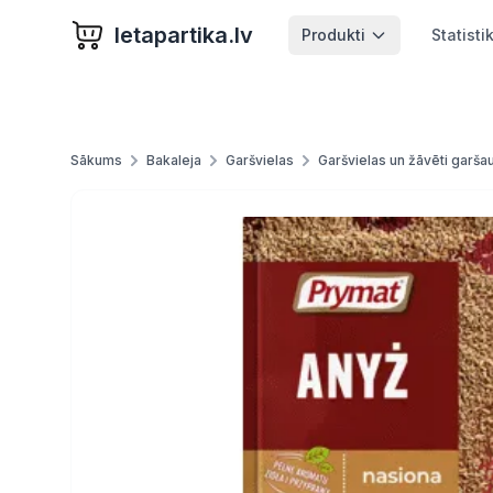
letapartika.lv
Produkti
Statisti
Sākums
Bakaleja
Garšvielas
Garšvielas un žāvēti garša