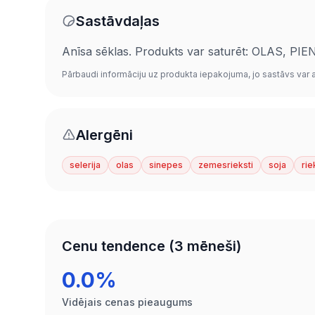
Sastāvdaļas
Anīsa sēklas. Produkts var saturēt: OLAS, 
Pārbaudi informāciju uz produkta iepakojuma, jo sastāvs var at
Alergēni
selerija
olas
sinepes
zemesrieksti
soja
rie
Cenu tendence (3 mēneši)
0.0%
Vidējais cenas pieaugums