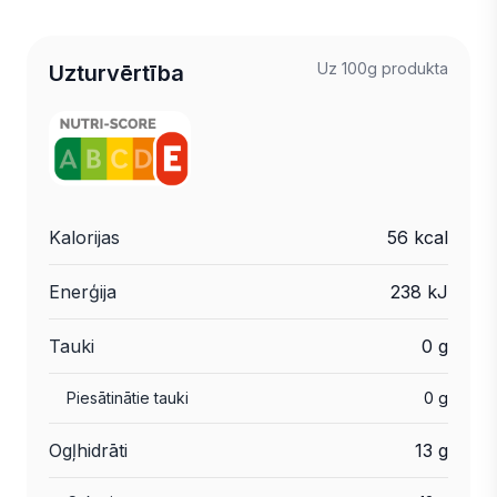
Uz 100g produkta
Uzturvērtība
Kalorijas
56 kcal
Enerģija
238 kJ
Tauki
0 g
Piesātinātie tauki
0 g
Ogļhidrāti
13 g