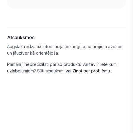
Atsauksmes
Augstāk redzamā informācija tiek iegūta no ārējiem avotiem
un jāuztver kā orientējoša.
Pamanīji neprecizitāti par šo produktu vai tev ir ieteikumi
uzlabojumiem?
Sūti atsauksmi
vai
Ziņot par problēmu
.