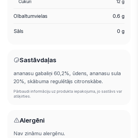
Cukuri
12 g
Olbaltumvielas
0.6 g
Sāls
0 g
Sastāvdaļas
ananasu gabaliņi 60,2%, ūdens, ananasu sula
20%, skābuma regulētājs citronskābe.
Pārbaudi informāciju uz produkta iepakojuma, jo sastāvs var
atšķirties.
Alergēni
Nav zināmu alergēnu.