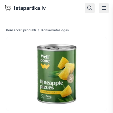
letapartika.lv
Konservēti produkti
Konservētas ogas un augļi