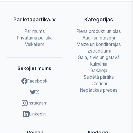
Par letapartika.lv
Kategorijas
Par mums
Piena produkti un olas
Privātuma politika
Augļi un dārzeņi
Veikaliem
Maize un konditorejas
izstrādājumi
Gaļa, zivis un gatavā
kulinārija
Sekojiet mums
Bakaleja
Saldētā pārtika
Facebook
Dzērieni
Nepārtikas preces
X
Instagram
LinkedIn
Veikali
Noderīgi