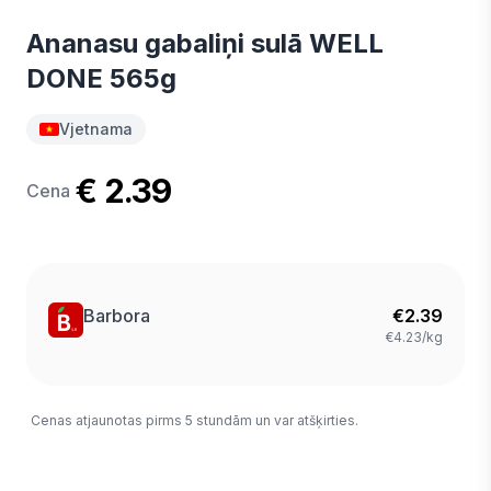
Ananasu gabaliņi sulā WELL
DONE 565g
Vjetnama
€ 2.39
Cena
Barbora
€
2.39
€4.23/kg
Cenas atjaunotas pirms 5 stundām un var atšķirties.