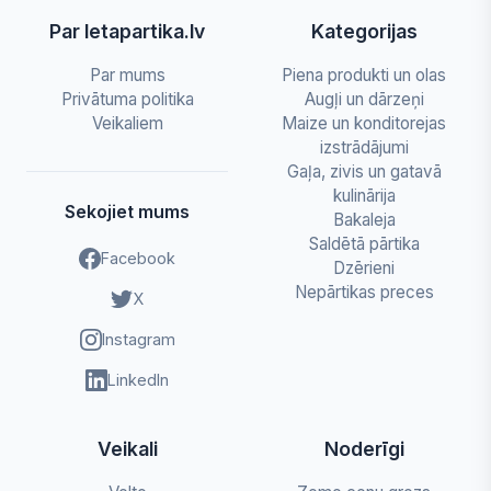
Par letapartika.lv
Kategorijas
Par mums
Piena produkti un olas
Privātuma politika
Augļi un dārzeņi
Veikaliem
Maize un konditorejas
izstrādājumi
Gaļa, zivis un gatavā
kulinārija
Sekojiet mums
Bakaleja
Saldētā pārtika
Facebook
Dzērieni
Nepārtikas preces
X
Instagram
LinkedIn
Veikali
Noderīgi