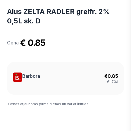
Alus ZELTA RADLER greifr. 2%
0,5L sk. D
€ 0.85
Cena
Barbora
€
0.85
€1.70/l
Cenas atjaunotas pirms dienas un var atšķirties.