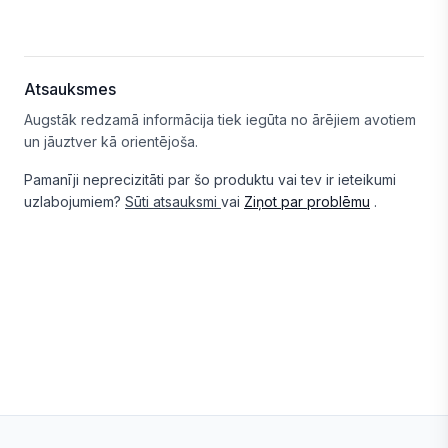
Atsauksmes
Augstāk redzamā informācija tiek iegūta no ārējiem avotiem
un jāuztver kā orientējoša.
Pamanīji neprecizitāti par šo produktu vai tev ir ieteikumi
uzlabojumiem?
Sūti atsauksmi
vai
Ziņot par problēmu
.