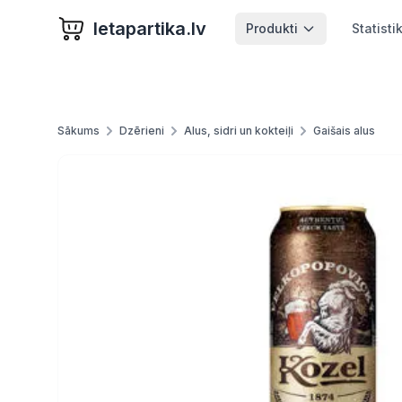
letapartika.lv
Produkti
Statisti
Sākums
Dzērieni
Alus, sidri un kokteiļi
Gaišais alus