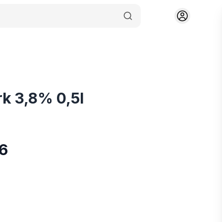
rk 3,8% 0,5l
56