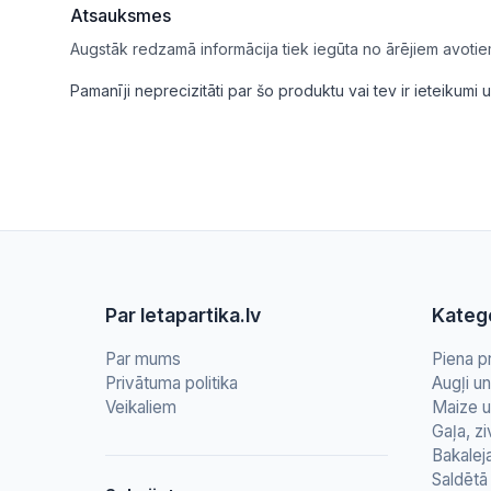
Atsauksmes
Augstāk redzamā informācija tiek iegūta no ārējiem avotie
Pamanīji neprecizitāti par šo produktu vai tev ir ieteikum
Par letapartika.lv
Katego
Par mums
Piena p
Privātuma politika
Augļi u
Veikaliem
Maize u
Gaļa, zi
Bakalej
Saldētā 