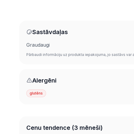
Sastāvdaļas
Graudaugi
Pārbaudi informāciju uz produkta iepakojuma, jo sastāvs var at
Alergēni
glutēns
Cenu tendence (3 mēneši)