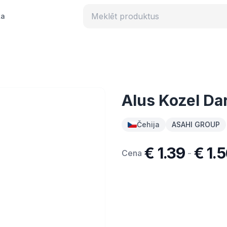
ka
Alus Kozel Da
Čehija
ASAHI GROUP
€ 1.39
€ 1.
-
Cena