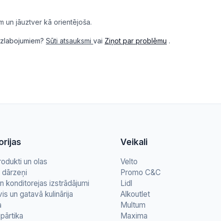
m un jāuztver kā orientējoša.
i uzlabojumiem?
Sūti atsauksmi
vai
Ziņot par problēmu
.
rijas
Veikali
rodukti un olas
Velto
n dārzeņi
Promo C&C
n konditorejas izstrādājumi
Lidl
vis un gatavā kulinārija
Alkoutlet
a
Multum
pārtika
Maxima