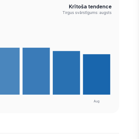
Krītoša tendence
Tirgus svārstīgums: augsts