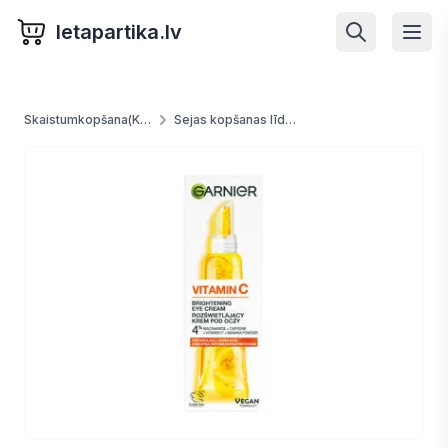
letapartika.lv
Skaistumkopšana(Kosmētika) un higēna
Sejas kopšanas līdzekļi un kosmētika