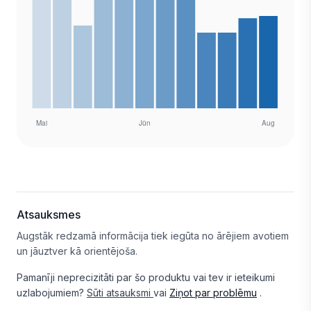
Atsauksmes
Augstāk redzamā informācija tiek iegūta no ārējiem avotiem
un jāuztver kā orientējoša.
Pamanīji neprecizitāti par šo produktu vai tev ir ieteikumi
uzlabojumiem?
Sūti atsauksmi
vai
Ziņot par problēmu
.