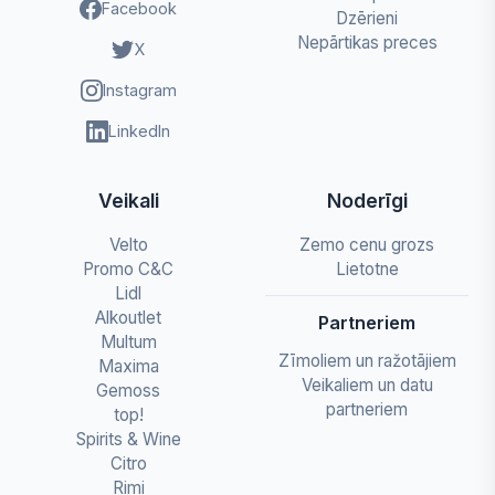
Facebook
Dzērieni
Nepārtikas preces
X
Instagram
LinkedIn
Veikali
Noderīgi
Velto
Zemo cenu grozs
Promo C&C
Lietotne
Lidl
Alkoutlet
Partneriem
Multum
Zīmoliem un ražotājiem
Maxima
Veikaliem un datu
Gemoss
partneriem
top!
Spirits & Wine
Citro
Rimi