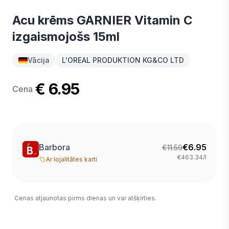
Acu krēms GARNIER Vitamin C
izgaismojošs 15ml
Vācija
L'OREAL PRODUKTION KG&CO LTD
€ 6.95
Cena
Barbora
€
6.95
€
11.59
€463.34/l
Ar lojalitātes karti
Cenas atjaunotas pirms dienas un var atšķirties.