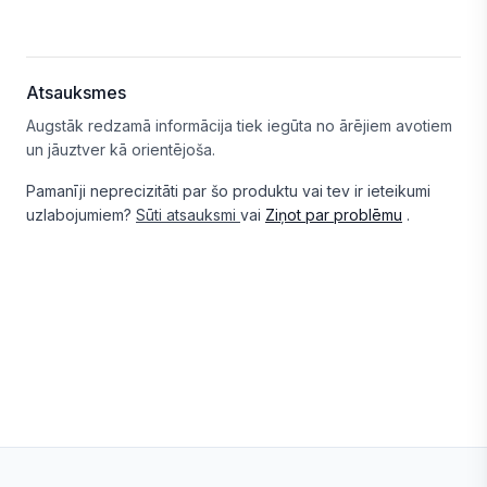
Atsauksmes
Augstāk redzamā informācija tiek iegūta no ārējiem avotiem
un jāuztver kā orientējoša.
Pamanīji neprecizitāti par šo produktu vai tev ir ieteikumi
uzlabojumiem?
Sūti atsauksmi
vai
Ziņot par problēmu
.