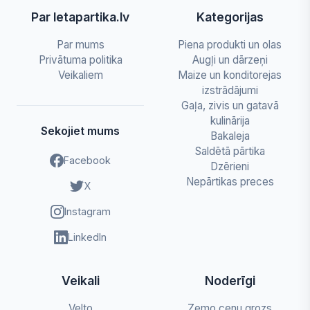
Par letapartika.lv
Kategorijas
Par mums
Piena produkti un olas
Privātuma politika
Augļi un dārzeņi
Veikaliem
Maize un konditorejas
izstrādājumi
Gaļa, zivis un gatavā
kulinārija
Sekojiet mums
Bakaleja
Saldētā pārtika
Facebook
Dzērieni
Nepārtikas preces
X
Instagram
LinkedIn
Veikali
Noderīgi
Velto
Zemo cenu grozs