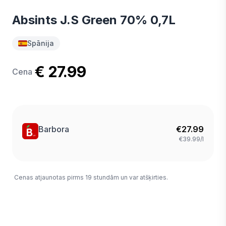
Absints J.S Green 70% 0,7L
Spānija
€ 27.99
Cena
Barbora
€
27.99
€39.99/l
Cenas atjaunotas pirms 19 stundām un var atšķirties.