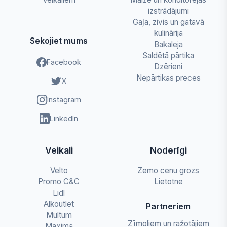
izstrādājumi
Gaļa, zivis un gatavā
kulinārija
Sekojiet mums
Bakaleja
Saldētā pārtika
Facebook
Dzērieni
Nepārtikas preces
X
Instagram
LinkedIn
Veikali
Noderīgi
Velto
Zemo cenu grozs
Promo C&C
Lietotne
Lidl
Alkoutlet
Partneriem
Multum
Zīmoliem un ražotājiem
Maxima