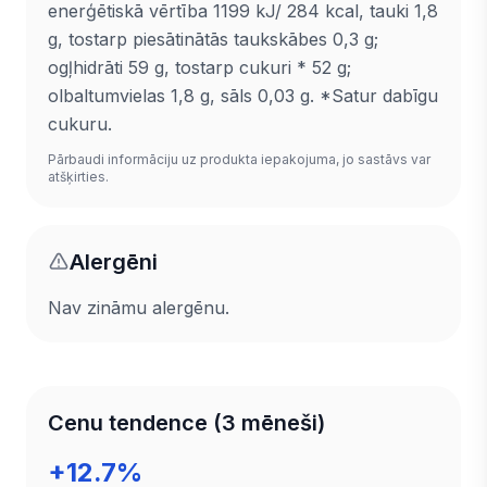
enerģētiskā vērtība 1199 kJ/ 284 kcal, tauki 1,8
g, tostarp piesātinātās taukskābes 0,3 g;
ogļhidrāti 59 g, tostarp cukuri * 52 g;
olbaltumvielas 1,8 g, sāls 0,03 g. *Satur dabīgu
cukuru.
Pārbaudi informāciju uz produkta iepakojuma, jo sastāvs var
atšķirties.
Alergēni
Nav zināmu alergēnu.
Cenu tendence (3 mēneši)
+12.7%