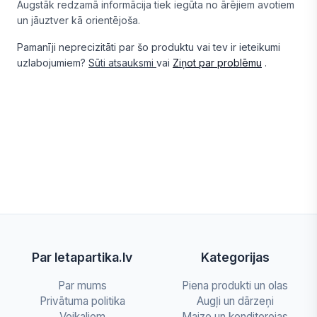
Augstāk redzamā informācija tiek iegūta no ārējiem avotiem
un jāuztver kā orientējoša.
Pamanīji neprecizitāti par šo produktu vai tev ir ieteikumi
uzlabojumiem?
Sūti atsauksmi
vai
Ziņot par problēmu
.
Par letapartika.lv
Kategorijas
Par mums
Piena produkti un olas
Privātuma politika
Augļi un dārzeņi
Veikaliem
Maize un konditorejas