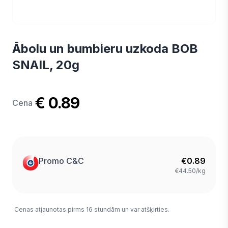
Ābolu un bumbieru uzkoda BOB
SNAIL, 20g
€ 0.89
Cena
Promo C&C
€
0.89
€44.50/kg
Cenas atjaunotas pirms 16 stundām un var atšķirties.