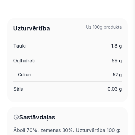
Uz 100g produkta
Uzturvērtība
Tauki
1.8 g
Ogļhidrāti
59 g
Cukuri
52 g
Sāls
0.03 g
Sastāvdaļas
Āboli 70%, zemenes 30%. Uzturvērtība 100 g: