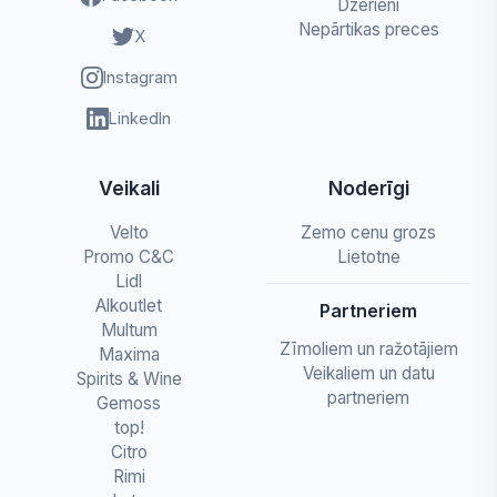
Dzērieni
Nepārtikas preces
X
Instagram
LinkedIn
Veikali
Noderīgi
Velto
Zemo cenu grozs
Promo C&C
Lietotne
Lidl
Alkoutlet
Partneriem
Multum
Zīmoliem un ražotājiem
Maxima
Veikaliem un datu
Spirits & Wine
partneriem
Gemoss
top!
Citro
Rimi