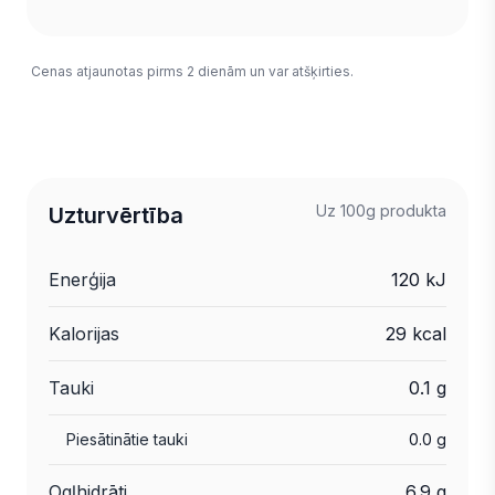
Cenas atjaunotas pirms 2 dienām un var atšķirties.
Uz 100g produkta
Uzturvērtība
Enerģija
120 kJ
Kalorijas
29 kcal
Tauki
0.1 g
Piesātinātie tauki
0.0 g
Ogļhidrāti
6.9 g