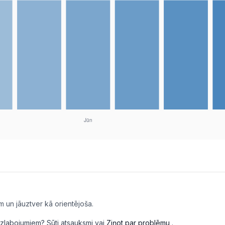
m un jāuztver kā orientējoša.
i uzlabojumiem?
Sūti atsauksmi
vai
Ziņot par problēmu
.