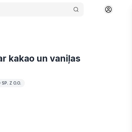
r kakao un vaniļas
SP. Z O.O.