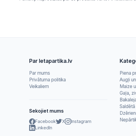
Par letapartika.lv
Katego
Par mums
Piena p
Privātuma politika
Augļi u
Veikaliem
Maize u
Gaļa, zi
Bakalej
Saldētā 
Sekojiet mums
Dzērien
Nepārti
Facebook
X
Instagram
LinkedIn