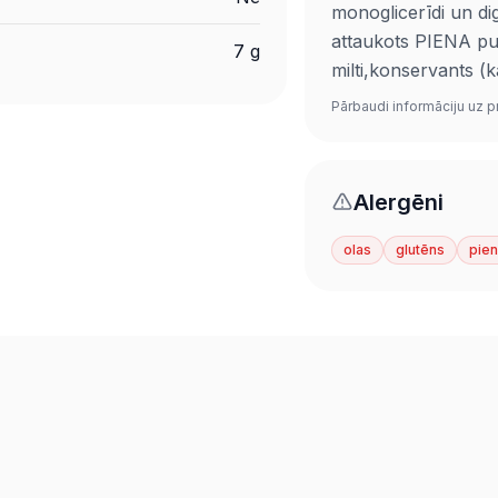
monoglicerīdi un dig
attaukots PIENA pul
7 g
milti,konservants (
Pārbaudi informāciju uz p
Alergēni
olas
glutēns
pie