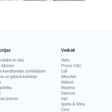
rijas
Veikali
rodukti un olas
Velto
n dārzeņi
Promo C&C
n konditorejas izstrādājumi
Lidl
vis un gatavā kulinārija
Alkoutlet
a
Multum
pārtika
Maxima
i
Gemoss
kas preces
top!
Spirits & Wine
Citro