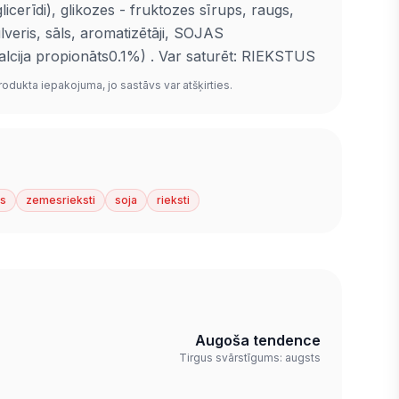
licerīdi), glikozes - fruktozes sīrups, raugs,
veris, sāls, aromatizētāji, SOJAS
kalcija propionāts0.1%) . Var saturēt: RIEKSTUS
rodukta iepakojuma, jo sastāvs var atšķirties.
ns
zemesrieksti
soja
rieksti
Augoša tendence
Tirgus svārstīgums: augsts