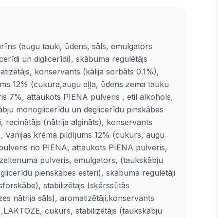
rīns (augu tauki, ūdens, sāls, emulgators
erīdi un diglicerīdi), skābuma regulētājs
tizētājs, konservants (kālija sorbāts 0.1%),
ums 12% (cukura,augu eļļa, ūdens zema tauku
is 7%, attaukots PIENA pulveris , etil alkohols,
ābju monoglicerīdu un deglicerīdu pinskābes
i, recinātājs (nātrija algināts), konservants
%), vaniļas krēma pildījums 12% (cukurs, augu
 pulveris no PIENA, attaukots PIENA pulveris,
dzeltenuma pulveris, emulgators, (taukskābju
glicerīdu pienskābes esteri), skābuma regulētāji
osforskābe), stabilizētajs (sķērssūtās
es nātrija sāls), aromatizētāji,konservants
%),LAKTOZE, cukurs, stabilizētājs (taukskābju