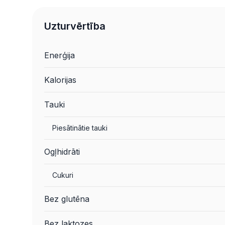
Uzturvērtība
Enerģija
Kalorijas
Tauki
Piesātinātie tauki
Ogļhidrāti
Cukuri
Bez glutēna
Bez laktozes