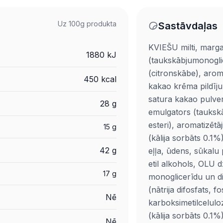
Uz 100g produkta
Sastāvdaļas
KVIEŠU milti, marga
1880 kJ
(taukskābjumonoglic
(citronskābe), aroma
450 kcal
kakao krēma pildīj
satura kakao pulver
28 g
emulgators (tauksk
esteri), aromatizētāj
15 g
(kālija sorbāts 0.1
42 g
eļļa, ūdens, sūkalu
etil alkohols, OLU 
17 g
monoglicerīdu un di
(nātrija difosfats, f
Nē
karboksimetilceluloz
(kālija sorbāts 0.1
Nē