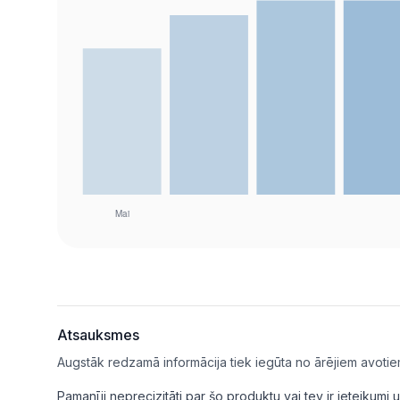
Atsauksmes
Augstāk redzamā informācija tiek iegūta no ārējiem avotie
Pamanīji neprecizitāti par šo produktu vai tev ir ieteikum