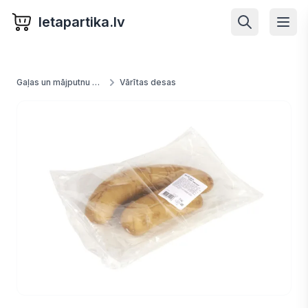
letapartika.lv
Gaļas un mājputnu produkti
Vārītas desas