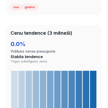
olas
glutēns
Cenu tendence (3 mēneši)
0.0%
Vidējais cenas pieaugums
Stabila tendence
Tirgus svārstīgums: zems