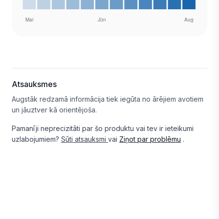
Atsauksmes
Augstāk redzamā informācija tiek iegūta no ārējiem avotiem
un jāuztver kā orientējoša.
Pamanīji neprecizitāti par šo produktu vai tev ir ieteikumi
uzlabojumiem?
Sūti atsauksmi
vai
Ziņot par problēmu
.