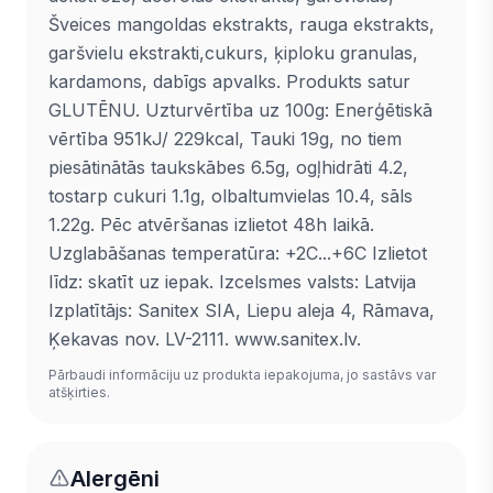
Šveices mangoldas ekstrakts, rauga ekstrakts,
garšvielu ekstrakti,cukurs, ķiploku granulas,
kardamons, dabīgs apvalks. Produkts satur
GLUTĒNU. Uzturvērtība uz 100g: Enerģētiskā
vērtība 951kJ/ 229kcal, Tauki 19g, no tiem
piesātinātās taukskābes 6.5g, ogļhidrāti 4.2,
tostarp cukuri 1.1g, olbaltumvielas 10.4, sāls
1.22g. Pēc atvēršanas izlietot 48h laikā.
Uzglabāšanas temperatūra: +2C...+6C Izlietot
līdz: skatīt uz iepak. Izcelsmes valsts: Latvija
Izplatītājs: Sanitex SIA, Liepu aleja 4, Rāmava,
Ķekavas nov. LV-2111. www.sanitex.lv.
Pārbaudi informāciju uz produkta iepakojuma, jo sastāvs var
atšķirties.
Alergēni