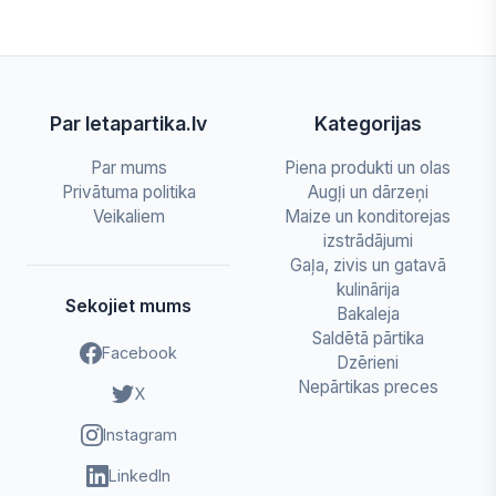
Par letapartika.lv
Kategorijas
Par mums
Piena produkti un olas
Privātuma politika
Augļi un dārzeņi
Veikaliem
Maize un konditorejas
izstrādājumi
Gaļa, zivis un gatavā
kulinārija
Sekojiet mums
Bakaleja
Saldētā pārtika
Facebook
Dzērieni
Nepārtikas preces
X
Instagram
LinkedIn