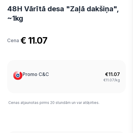
48H Vārītā desa "Zaļā dakšiņa",
~1kg
€ 11.07
Cena
Promo C&C
€
11.07
€11.07/kg
Cenas atjaunotas pirms 20 stundām un var atšķirties.