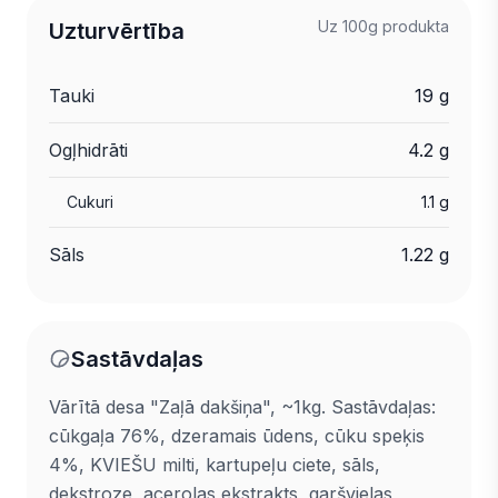
Uz 100g produkta
Uzturvērtība
Tauki
19 g
Ogļhidrāti
4.2 g
Cukuri
1.1 g
Sāls
1.22 g
Sastāvdaļas
Vārītā desa "Zaļā dakšiņa", ~1kg. Sastāvdaļas:
cūkgaļa 76%, dzeramais ūdens, cūku speķis
4%, KVIEŠU milti, kartupeļu ciete, sāls,
dekstroze, acerolas ekstrakts, garšvielas,