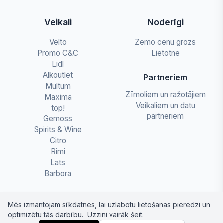
Veikali
Noderīgi
Velto
Zemo cenu grozs
Promo C&C
Lietotne
Lidl
Alkoutlet
Partneriem
Multum
Zīmoliem un ražotājiem
Maxima
Veikaliem un datu
top!
partneriem
Gemoss
Spirits & Wine
Citro
Rimi
Lats
Barbora
Mēs izmantojam sīkdatnes, lai uzlabotu lietošanas pieredzi un
optimizētu tās darbību.
Uzzini vairāk šeit
.