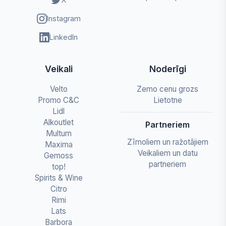
Instagram
LinkedIn
Veikali
Noderīgi
Velto
Zemo cenu grozs
Promo C&C
Lietotne
Lidl
Alkoutlet
Partneriem
Multum
Zīmoliem un ražotājiem
Maxima
Veikaliem un datu
Gemoss
partneriem
top!
Spirits & Wine
Citro
Rimi
Lats
Barbora