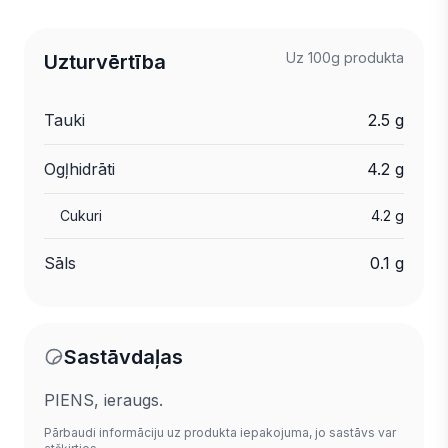
Uz 100g produkta
Uzturvērtība
Tauki
2.5 g
Ogļhidrāti
4.2 g
Cukuri
4.2 g
Sāls
0.1 g
Sastāvdaļas
PIENS, ieraugs.
Pārbaudi informāciju uz produkta iepakojuma, jo sastāvs var