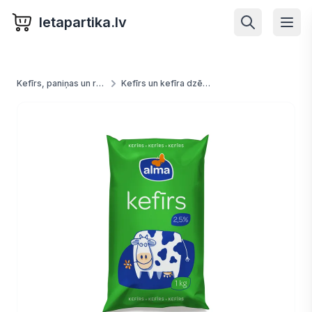
letapartika.lv
Kefīrs, paniņas un rūgušpiens
Kefīrs un kefīra dzērieni