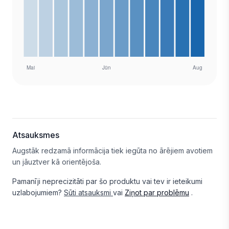
Atsauksmes
Augstāk redzamā informācija tiek iegūta no ārējiem avotiem
un jāuztver kā orientējoša.
Pamanīji neprecizitāti par šo produktu vai tev ir ieteikumi
uzlabojumiem?
Sūti atsauksmi
vai
Ziņot par problēmu
.