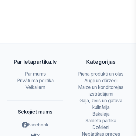
Par letapartika.lv
Kategorijas
Par mums
Piena produkti un olas
Privātuma politika
Augļi un dārzeņi
Veikaliem
Maize un konditorejas
izstrādājumi
Gaļa, zivis un gatavā
kulinārija
Sekojiet mums
Bakaleja
Saldētā pārtika
Facebook
Dzērieni
Nepārtikas preces
X