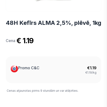
48H Kefīrs ALMA 2,5%, plēvē, 1kg
€ 1.19
Cena
Promo C&C
€
1.19
€1.19/kg
Cenas atjaunotas pirms 9 stundām un var atšķirties.