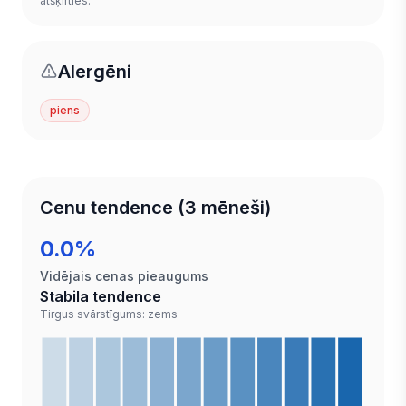
atšķirties.
Alergēni
piens
Cenu tendence (3 mēneši)
0.0%
Vidējais cenas pieaugums
Stabila tendence
Tirgus svārstīgums: zems