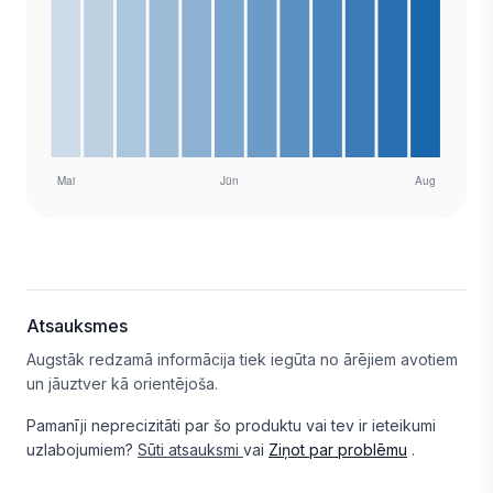
Atsauksmes
Augstāk redzamā informācija tiek iegūta no ārējiem avotiem
un jāuztver kā orientējoša.
Pamanīji neprecizitāti par šo produktu vai tev ir ieteikumi
uzlabojumiem?
Sūti atsauksmi
vai
Ziņot par problēmu
.