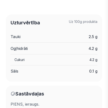
Uz 100g produkta
Uzturvērtība
Tauki
2.5 g
Ogļhidrāti
4.2 g
Cukuri
4.2 g
Sāls
0.1 g
Sastāvdaļas
PIENS, ieraugs.