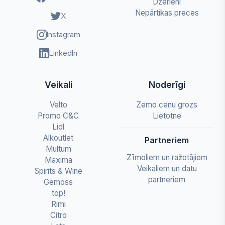
Dzērieni
Nepārtikas preces
X
Instagram
LinkedIn
Veikali
Noderīgi
Velto
Zemo cenu grozs
Promo C&C
Lietotne
Lidl
Alkoutlet
Partneriem
Multum
Zīmoliem un ražotājiem
Maxima
Veikaliem un datu
Spirits & Wine
partneriem
Gemoss
top!
Rimi
Citro