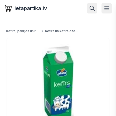
letapartika.lv
Kefīrs, paniņas un rūgušpiens
Kefīrs un kefīra dzērieni