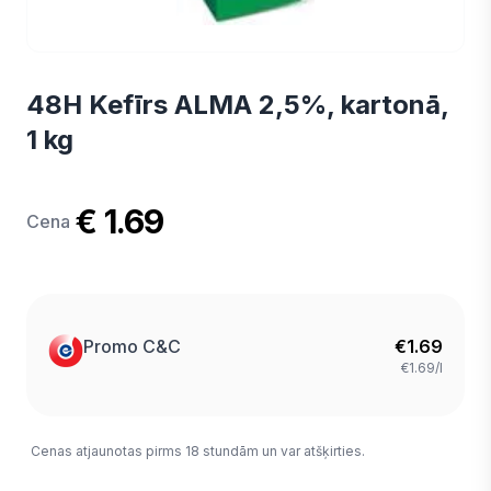
48H Kefīrs ALMA 2,5%, kartonā,
1 kg
€ 1.69
Cena
Promo C&C
€
1.69
€1.69/l
Cenas atjaunotas pirms 18 stundām un var atšķirties.