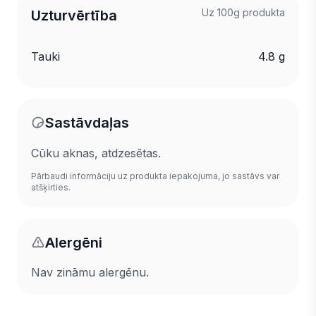
Uz 100g produkta
Uzturvērtība
Tauki
4.8 g
Sastāvdaļas
Cūku aknas, atdzesētas.
Pārbaudi informāciju uz produkta iepakojuma, jo sastāvs var
atšķirties.
Alergēni
Nav zināmu alergēnu.