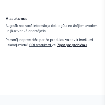
Atsauksmes
Augstāk redzamā informācija tiek iegūta no ārējiem avotiem
un jāuztver kā orientējoša.
Pamanīji neprecizitāti par šo produktu vai tev ir ieteikumi
uzlabojumiem?
Sūti atsauksmi
vai
Ziņot par problēmu
.