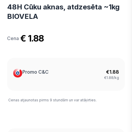
48H Cūku aknas, atdzesēta ~1kg
BIOVELA
€ 1.88
Cena
Promo C&C
€
1.88
€1.88/kg
Cenas atjaunotas pirms 9 stundām un var atšķirties.