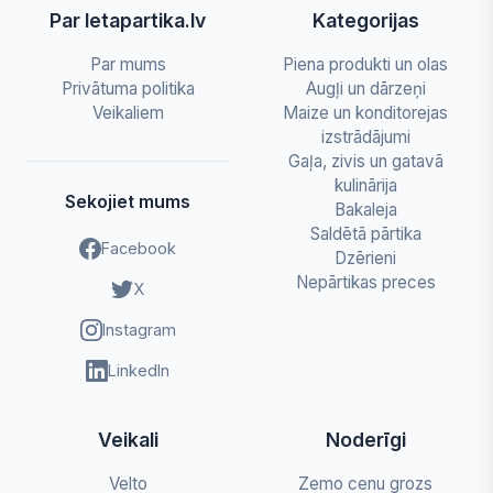
Par letapartika.lv
Kategorijas
Par mums
Piena produkti un olas
Privātuma politika
Augļi un dārzeņi
Veikaliem
Maize un konditorejas
izstrādājumi
Gaļa, zivis un gatavā
kulinārija
Sekojiet mums
Bakaleja
Saldētā pārtika
Facebook
Dzērieni
Nepārtikas preces
X
Instagram
LinkedIn
Veikali
Noderīgi
Velto
Zemo cenu grozs