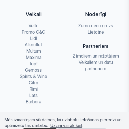
Veikali
Noderīgi
Velto
Zemo cenu grozs
Promo C&C
Lietotne
Lidl
Alkoutlet
Partneriem
Multum
Zīmoliem un ražotājiem
Maxima
Veikaliem un datu
top!
partneriem
Gemoss
Spirits & Wine
Citro
Rimi
Lats
Barbora
Mēs izmantojam sīkdatnes, lai uzlabotu lietošanas pieredzi un
optimizētu tās darbību.
Uzzini vairāk šeit
.