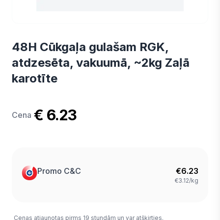
48H Cūkgaļa gulašam RGK,
atdzesēta, vakuumā, ~2kg Zaļā
karotīte
€ 6.23
Cena
Promo C&C
€
6.23
€3.12/kg
Cenas atjaunotas pirms 19 stundām un var atšķirties.