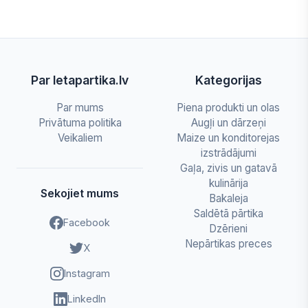
Par letapartika.lv
Kategorijas
Par mums
Piena produkti un olas
Privātuma politika
Augļi un dārzeņi
Veikaliem
Maize un konditorejas
izstrādājumi
Gaļa, zivis un gatavā
kulinārija
Sekojiet mums
Bakaleja
Saldētā pārtika
Facebook
Dzērieni
Nepārtikas preces
X
Instagram
LinkedIn