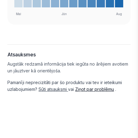
Atsauksmes
Augstāk redzamā informācija tiek iegūta no ārējiem avotiem
un jāuztver kā orientējoša.
Pamanīji neprecizitāti par šo produktu vai tev ir ieteikumi
uzlabojumiem?
Sūti atsauksmi
vai
Ziņot par problēmu
.