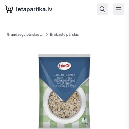
letapartika.lv
Graudaugu pārslas un putras
Brokastu pārslas