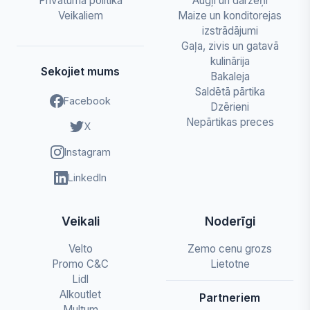
Privātuma politika
Augļi un dārzeņi
Veikaliem
Maize un konditorejas
izstrādājumi
Gaļa, zivis un gatavā
kulinārija
Sekojiet mums
Bakaleja
Saldētā pārtika
Facebook
Dzērieni
Nepārtikas preces
X
Instagram
LinkedIn
Veikali
Noderīgi
Velto
Zemo cenu grozs
Promo C&C
Lietotne
Lidl
Alkoutlet
Partneriem
Multum