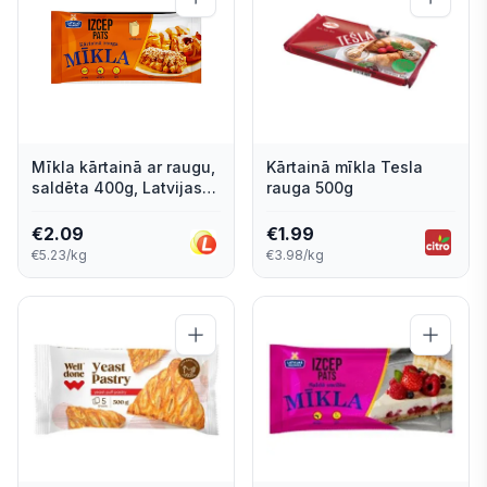
Mīkla kārtainā ar raugu,
Kārtainā mīkla Tesla
saldēta 400g, Latvijas
rauga 500g
Maiznieks
€
2.09
€
1.99
€5.23/kg
€3.98/kg