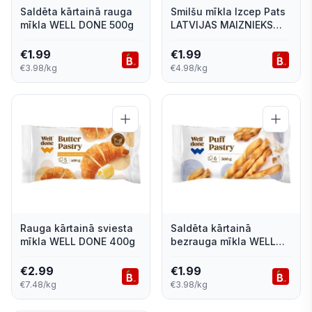
Saldēta kārtainā rauga
Smilšu mīkla Izcep Pats
mīkla WELL DONE 500g
LATVIJAS MAIZNIEKS
saldā 400g
€
1.99
€
1.99
€3.98/kg
€4.98/kg
Rauga kārtainā sviesta
Saldēta kārtainā
mīkla WELL DONE 400g
bezrauga mīkla WELL
DONE 500g
€
2.99
€
1.99
€7.48/kg
€3.98/kg