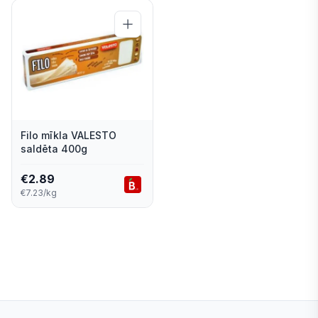
Filo mīkla VALESTO
saldēta 400g
€
2.89
€7.23/kg