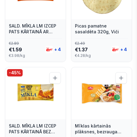
SALD. MĪKLA LM IZCEP
Picas pamatne
PATS KĀRTAINĀ AR
sasaldēta 320g, Viči
RAUGU 400G
€
2.89
€
2.49
€
1.59
€
1.37
+
4
+
4
€3.98/kg
€4.28/kg
-
45
%
SALD. MĪKLA LM IZCEP
Mīklas kārtainās
PATS KĀRTAINĀ BEZ
plāksnes, bezrauga