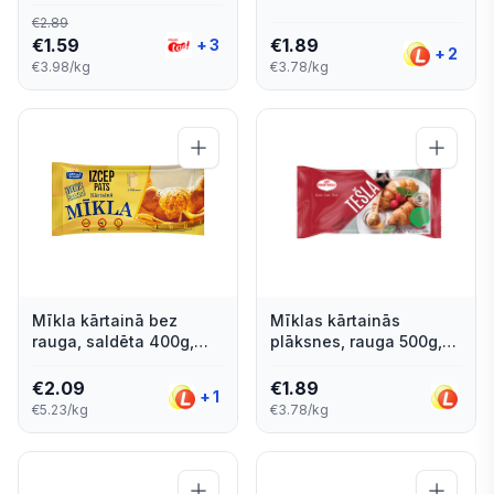
RAUGA 400G
500g, Mantinga
€
2.89
€
1.59
€
1.89
+
3
+
2
€3.98/kg
€3.78/kg
Mīkla kārtainā bez
Mīklas kārtainās
rauga, saldēta 400g,
plāksnes, rauga 500g,
Latvijas Maiznieks
Mantinga
€
2.09
€
1.89
+
1
€5.23/kg
€3.78/kg