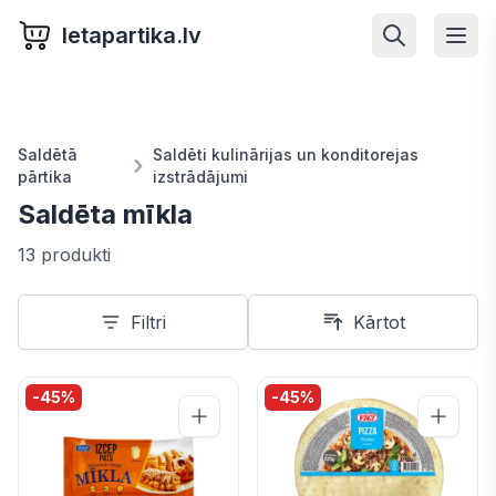
letapartika.lv
Saldētā
Saldēti kulinārijas un konditorejas
pārtika
izstrādājumi
Saldēta mīkla
13 produkti
Filtri
Kārtot
-
45
%
-
45
%