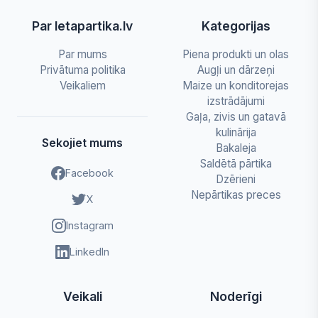
Par letapartika.lv
Kategorijas
Par mums
Piena produkti un olas
Privātuma politika
Augļi un dārzeņi
Veikaliem
Maize un konditorejas
izstrādājumi
Gaļa, zivis un gatavā
kulinārija
Sekojiet mums
Bakaleja
Saldētā pārtika
Facebook
Dzērieni
Nepārtikas preces
X
Instagram
LinkedIn
Veikali
Noderīgi