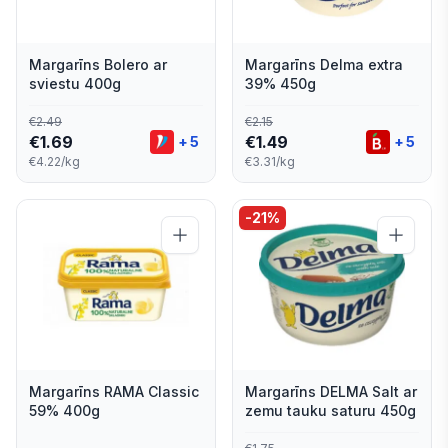
Margarīns Bolero ar
Margarīns Delma extra
sviestu 400g
39% 450g
€
2.49
€
2.15
€
1.69
€
1.49
+
5
+
5
€4.22/kg
€3.31/kg
-
21
%
Margarīns RAMA Classic
Margarīns DELMA Salt ar
59% 400g
zemu tauku saturu 450g