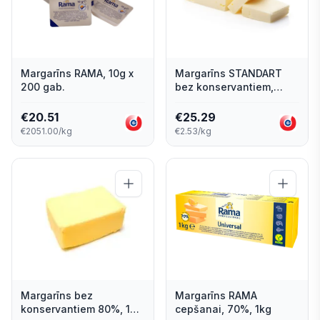
Margarīns RAMA, 10g x
Margarīns STANDART
200 gab.
bez konservantiem,
universālais, 75%, 10 kg
€
20.51
€
25.29
€2051.00/kg
€2.53/kg
Margarīns bez
Margarīns RAMA
konservantiem 80%, 10
cepšanai, 70%, 1kg