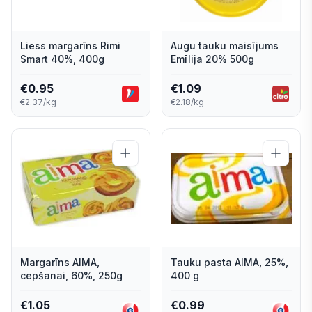
Liess margarīns Rimi
Augu tauku maisījums
Smart 40%, 400g
Emīlija 20% 500g
€
0.95
€
1.09
€2.37/kg
€2.18/kg
Margarīns AIMA,
Tauku pasta AIMA, 25%,
cepšanai, 60%, 250g
400 g
€
1.05
€
0.99