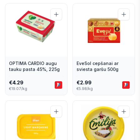
OPTIMA CARDIO augu
EveSol cepšanai ar
tauku pasta 45%, 225g
sviesta garšu 500g
€
4.29
€
2.99
€19.07/kg
€5.98/kg