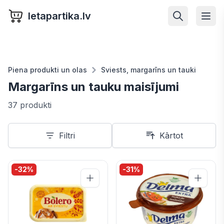
letapartika.lv
Piena produkti un olas
Sviests, margarīns un tauki
Margarīns un tauku maisījumi
37 produkti
Filtri
Kārtot
-
32
%
-
31
%