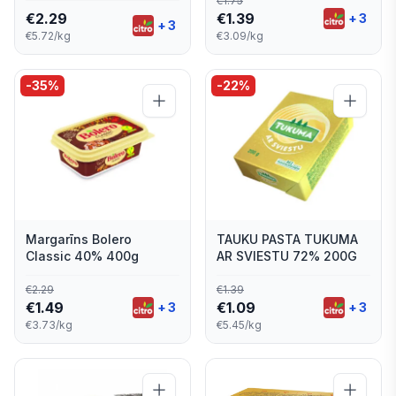
€
1.75
€
2.29
€
1.39
+
3
+
3
€5.72/kg
€3.09/kg
-
35
%
-
22
%
Margarīns Bolero
TAUKU PASTA TUKUMA
Classic 40% 400g
AR SVIESTU 72% 200G
€
2.29
€
1.39
€
1.49
€
1.09
+
3
+
3
€3.73/kg
€5.45/kg