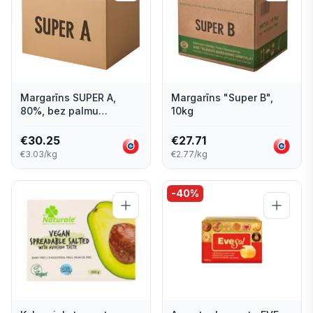
Margarīns SUPER A,
Margarīns "Super B",
80%, bez palmu
10kg
taukiem, 10 kg
€
30.25
€
27.71
€3.03/kg
€2.77/kg
-
40
%