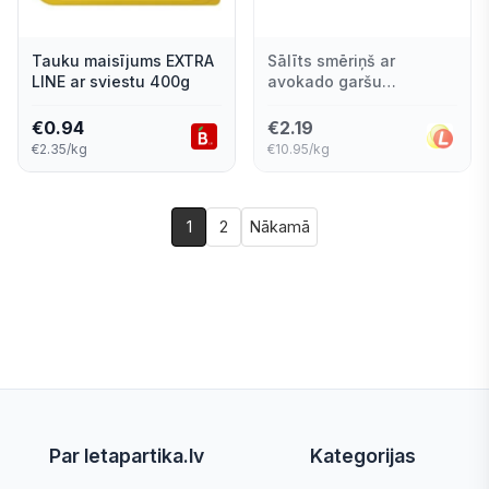
Tauku maisījums EXTRA
Sālīts smēriņš ar
LINE ar sviestu 400g
avokado garšu
(piemērots vegāniem)
200g
€
0.94
€
2.19
€2.35/kg
€10.95/kg
1
2
Nākamā
Par letapartika.lv
Kategorijas