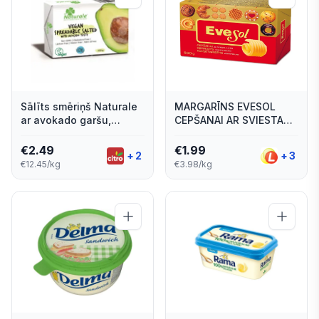
Sālīts smēriņš Naturale
MARGARĪNS EVESOL
ar avokado garšu,
CEPŠANAI AR SVIESTA
vegānisks 200g
GARŠU 500G
€
2.49
€
1.99
+
2
+
3
€12.45/kg
€3.98/kg