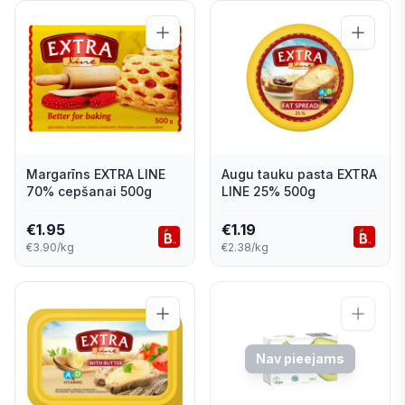
Margarīns EXTRA LINE
Augu tauku pasta EXTRA
70% cepšanai 500g
LINE 25% 500g
€
1.95
€
1.19
€3.90/kg
€2.38/kg
Nav pieejams