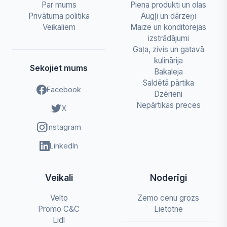
Par mums
Piena produkti un olas
Privātuma politika
Augļi un dārzeņi
Veikaliem
Maize un konditorejas
izstrādājumi
Gaļa, zivis un gatavā
kulinārija
Sekojiet mums
Bakaleja
Saldētā pārtika
Facebook
Dzērieni
Nepārtikas preces
X
Instagram
LinkedIn
Veikali
Noderīgi
Velto
Zemo cenu grozs
Promo C&C
Lietotne
Lidl