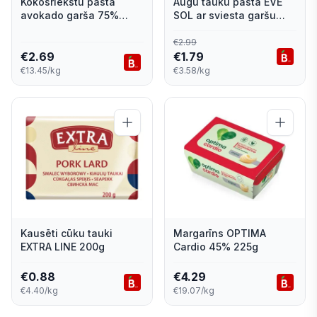
Kokosriekstu pasta
Augu tauku pasta EVE
avokado garša 75%
SOL ar sviesta garšu
NATURALE 200g
500g
€
2.99
€
2.69
€
1.79
€13.45/kg
€3.58/kg
Kausēti cūku tauki
Margarīns OPTIMA
EXTRA LINE 200g
Cardio 45% 225g
€
0.88
€
4.29
€4.40/kg
€19.07/kg