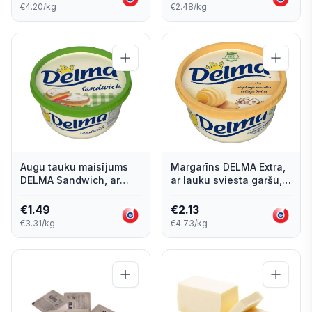
€4.20/kg
€2.48/kg
Augu tauku maisījums
Margarīns DELMA Extra,
DELMA Sandwich, ar
ar lauku sviesta garšu,
zemu tauku saturu, 20%,
450g
450g
€
1.49
€
2.13
€3.31/kg
€4.73/kg