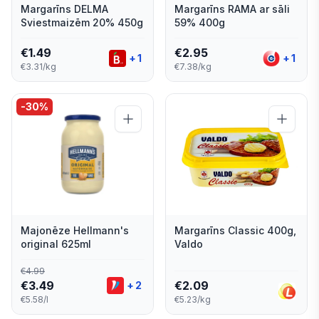
Margarīns DELMA
Margarīns RAMA ar sāli
Sviestmaizēm 20% 450g
59% 400g
€
1.49
€
2.95
+
1
+
1
€3.31/kg
€7.38/kg
-
30
%
Majonēze Hellmann's
Margarīns Classic 400g,
original 625ml
Valdo
€
4.99
€
3.49
€
2.09
+
2
€5.58/l
€5.23/kg