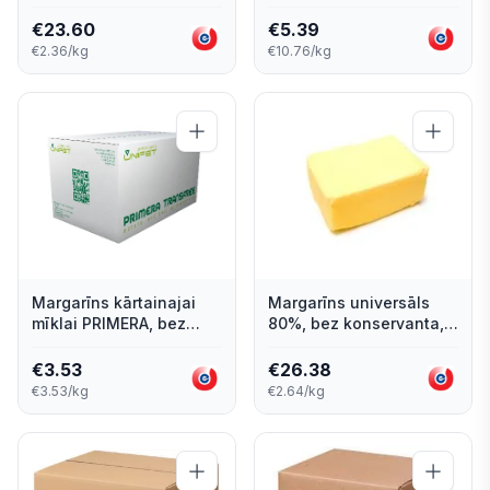
kg skolām
€
23.60
€
5.39
€2.36/kg
€10.76/kg
Margarīns kārtainajai
Margarīns universāls
mīklai PRIMERA, bez
80%, bez konservanta,
konservantiem, 80%, 5 x
10 kg
2kg
€
3.53
€
26.38
€3.53/kg
€2.64/kg