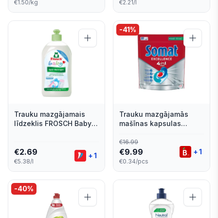
€1.50/kg
€2.21/l
-
41
%
Trauku mazgājamais
Trauku mazgājamās
līdzeklis FROSCH Baby
mašīnas kapsulas
500ml
Somat Excellence 4in1
30gab.
€
16.99
€
2.69
€
9.99
+
1
+
1
€5.38/l
€0.34/pcs
-
40
%