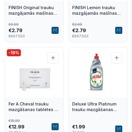
FINISH Original trauku
FINISH Lemon trauku
mazgājamās mašīnas
mazgājamās mašīnas
atsvaidzinātājs 4ml
atsvaidzinātājs 4ml
€
3.99
€
3.99
€
2.79
€
2.79
€697.50/l
€697.50/l
-
19
%
Fer A Cheval trauku
Deluxe Ultra Platinum
mazgāšanas tabletes ar
trauku mazgāšanas
Marseļas ziepēm trauku
līdzeklis ar ābolu un
mašīnām 40gab
piparmētru smaržu
€
15.99
€
12.99
850ml
€
1.99