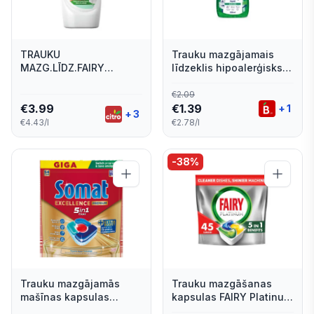
TRAUKU
Trauku mazgājamais
MAZG.LĪDZ.FAIRY
līdzeklis hipoalerģisks
SENSITIVE TEA TREE
MAYERI Aloe Vera 500ml
MINT 900ML
€
2.09
€
3.99
€
1.39
+
1
+
3
€4.43/l
€2.78/l
-
38
%
Trauku mazgājamās
Trauku mazgāšanas
mašīnas kapsulas
kapsulas FAIRY Platinum
Somat Excellence
Lemon 45gab.