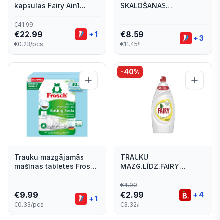
kapsulas Fairy Ain1
SKALOŠANAS
Lemon 100gab.
LĪDZ.SOMAT EXTRA DRY
750ML
€
41.99
€
22.99
€
8.59
+
1
+
3
€0.23/pcs
€11.45/l
-
40
%
Trauku mazgājamās
TRAUKU
mašīnas tabletes Frosch
MAZG.LĪDZ.FAIRY
All In 1 ar sodu 30gab
LEMON 900ML
€
4.99
€
9.99
€
2.99
+
4
+
1
€0.33/pcs
€3.32/l