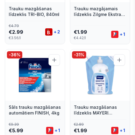
Trauku mazgāšanas
Trauku mazgājamais
līdzeklis TRI-BIO, 840ml
līdzeklis Zilgme Ekstra
citronu 450ml
€
4.79
€
2.99
€
1.99
+
2
+
1
€3.56/l
€4.42/l
-
36
%
-
31
%
Sāls trauku mazgāšanas
Trauku mazgāšanas
automātiem FINISH, 4kg
līdzeklis MAYERI
Sensitive, 1l
€
9.39
€
2.89
€
5.99
€
1.99
+
1
+
1