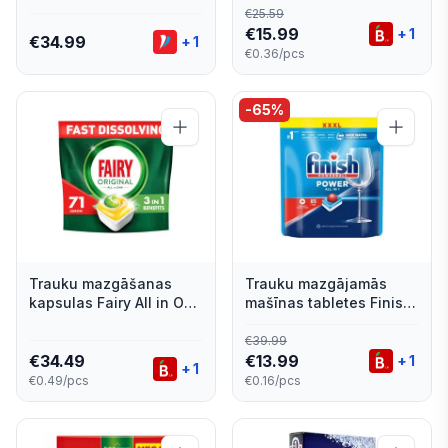
Premium 5in1 54gab.
€
25.59
€
15.99
+
1
€
34.99
+
1
€0.36/pcs
-
65
%
Trauku mazgāšanas
Trauku mazgājamās
kapsulas Fairy All in One
mašīnas tabletes Finish
Lemon 71gab.
Power 85gab.
€
39.99
€
34.49
€
13.99
+
1
+
1
€0.49/pcs
€0.16/pcs