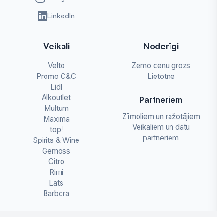
LinkedIn
Veikali
Noderīgi
Velto
Zemo cenu grozs
Promo C&C
Lietotne
Lidl
Alkoutlet
Partneriem
Multum
Zīmoliem un ražotājiem
Maxima
Veikaliem un datu
top!
partneriem
Spirits & Wine
Gemoss
Citro
Rimi
Lats
Barbora