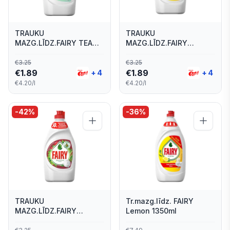
TRAUKU
TRAUKU
MAZG.LĪDZ.FAIRY TEA
MAZG.LĪDZ.FAIRY
TREE MINT 450ML
LEMON 450ML
€
3.25
€
3.25
€
1.89
€
1.89
+
4
+
4
€4.20/l
€4.20/l
-
42
%
-
36
%
TRAUKU
Tr.mazg.līdz. FAIRY
MAZG.LĪDZ.FAIRY
Lemon 1350ml
POMEGRANATE 450ML