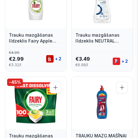
Trauku mazgāšanas
Trauku mazgāšanas
līdzeklis Fairy Apple
līdzeklis NEUTRAL
900ml
SENSITIVE 500ml
€
4.99
€
2.99
€
3.49
+
2
+
2
€3.32/l
€6.98/l
-
45
%
Trauku mazgāšanas
TRAUKU MAZG.MAŠĪNAI