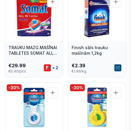
TRAUKU MAZG.MAŠĪNAI
Finish sāls trauku
TABLETES SOMAT ALL
mašīnām 1,2kg
IN1 EXTRA 75GAB
€
29.99
€
2.39
+
2
€0.40/pcs
€1.99/kg
-
30
%
-
30
%