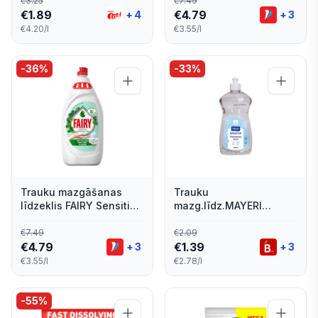
€
3.25
€
7.49
€
1.89
€
4.79
+
4
+
3
€4.20/l
€3.55/l
-
36
%
-
33
%
Trauku mazgāšanas
Trauku
līdzeklis FAIRY Sensitive
mazg.līdz.MAYERI
Tr&M 1350ml
Sensitive 500ml
€
7.49
€
2.09
€
4.79
€
1.39
+
3
+
3
€3.55/l
€2.78/l
-
55
%