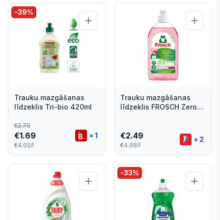
-
39
%
Trauku mazgāšanas
Trauku mazgāšanas
līdzeklis Tri-bio 420ml
līdzeklis FROSCH Zero
Sensitive, 500ml
€
2.79
€
1.69
€
2.49
+
1
+
2
€4.02/l
€4.98/l
-
33
%