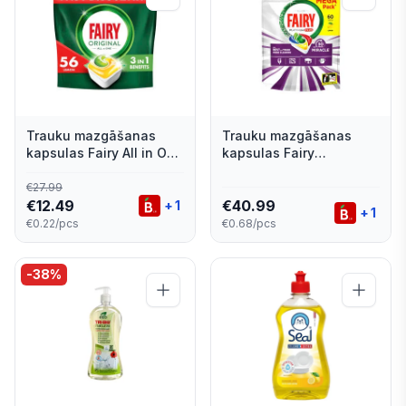
Trauku mazgāšanas
Trauku mazgāšanas
kapsulas Fairy All in One
kapsulas Fairy
Lemon 56gab.
Platinum+ Lemon
Miracle 60gab.
€
27.99
€
12.49
€
40.99
+
1
+
1
€0.22/pcs
€0.68/pcs
-
38
%