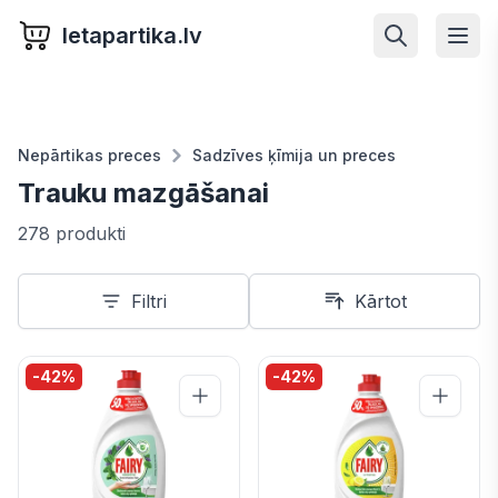
letapartika.lv
Nepārtikas preces
Sadzīves ķīmija un preces
Trauku mazgāšanai
278 produkti
Filtri
Kārtot
-
42
%
-
42
%