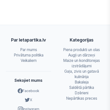
Par letapartika.lv
Kategorijas
Par mums
Piena produkti un olas
Privātuma politika
Augļi un dārzeņi
Veikaliem
Maize un konditorejas
izstrādājumi
Gaļa, zivis un gatavā
kulinārija
Sekojiet mums
Bakaleja
Saldētā pārtika
Facebook
Dzērieni
Nepārtikas preces
X
Instagram