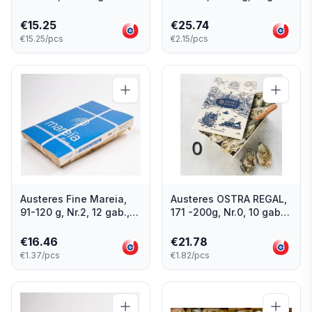
gab
Īrija
€
15.25
€
25.74
€15.25/pcs
€2.15/pcs
Austeres Fine Mareia,
Austeres OSTRA REGAL,
91-120 g, Nr.2, 12 gab.,
171 -200g, Nr.0, 10 gab,
Francija
Francija
€
16.46
€
21.78
€1.37/pcs
€1.82/pcs