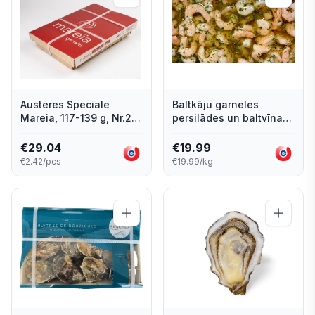
Austeres Speciale
Baltkāju garneles
Mareia, 117-139 g, Nr.2,
persilādes un baltvīna
12 gab., Īrija
etiķa marinādē, Fish
Room, sver.
€
29.04
€
19.99
€2.42/pcs
€19.99/kg