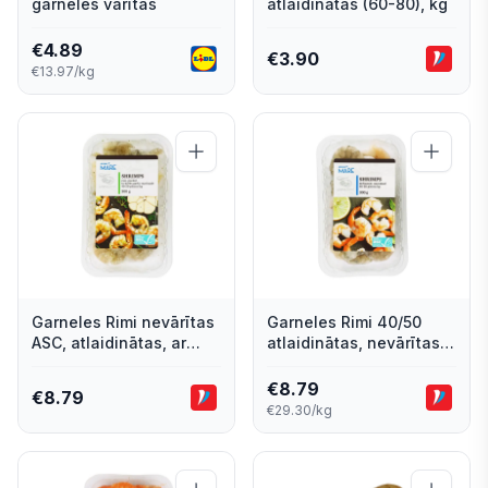
garneles vārītas
atlaidinātas (60-80), kg
€
4.89
€
3.90
€13.97/kg
Garneles Rimi nevārītas
Garneles Rimi 40/50
ASC, atlaidinātas, ar
atlaidinātas, nevārītas,
garšaugu-ķiploku
bez galvas, ar asti ASC
marinādi 300g
300g
€
8.79
€
8.79
€29.30/kg