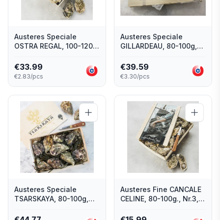
Austeres Speciale
Austeres Speciale
OSTRA REGAL, 100-120g,
GILLARDEAU, 80-100g,
Nr.2, 12 gab., Francija
Nr.3, 12 gab., Francija
€
33.99
€
39.59
€2.83/pcs
€3.30/pcs
Austeres Speciale
Austeres Fine CANCALE
TSARSKAYA, 80-100g,
CELINE, 80-100g., Nr.3,
Nr.3, 12 gab., Francija
12 gab., Francija
€
44.77
€
15.99