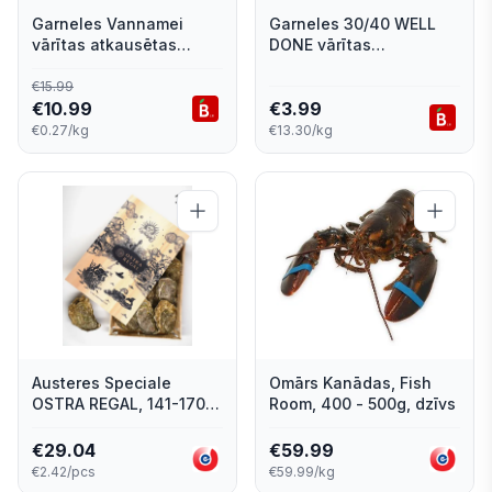
Garneles Vannamei
Garneles 30/40 WELL
vārītas atkausētas
DONE vārītas
30/40 kg
atkausētas 300g
€
15.99
€
10.99
€
3.99
€0.27/kg
€13.30/kg
Austeres Speciale
Omārs Kanādas, Fish
OSTRA REGAL, 141-170g,
Room, 400 - 500g, dzīvs
Nr.1, 12 gab., Francija
€
29.04
€
59.99
€2.42/pcs
€59.99/kg