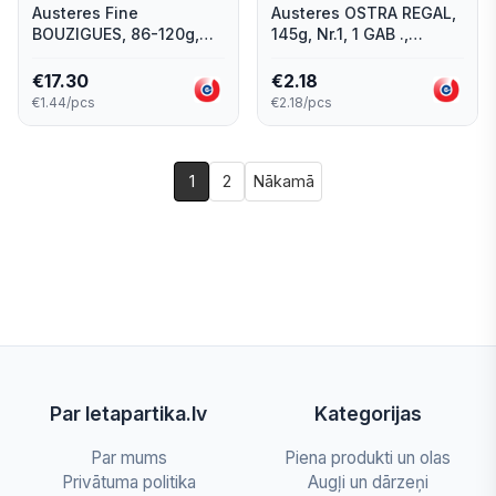
Austeres Fine
Austeres OSTRA REGAL,
BOUZIGUES, 86-120g,
145g, Nr.1, 1 GAB .,
Nr.2, 12 gab, Francija
Francija
€
17.30
€
2.18
€1.44/pcs
€2.18/pcs
1
2
Nākamā
Par letapartika.lv
Kategorijas
Par mums
Piena produkti un olas
Privātuma politika
Augļi un dārzeņi