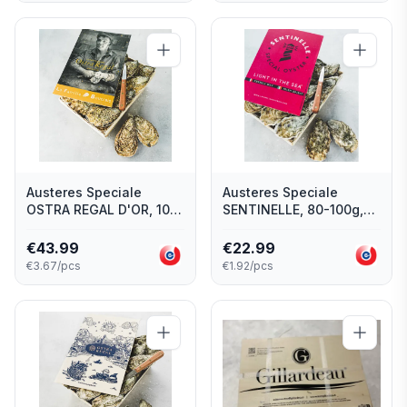
Austeres Speciale
Austeres Speciale
OSTRA REGAL D'OR, 100-
SENTINELLE, 80-100g,
120g, Nr.2, 12 gab.,
Nr.3, 12 gab., Francija
Francija
€
43.99
€
22.99
€3.67/pcs
€1.92/pcs