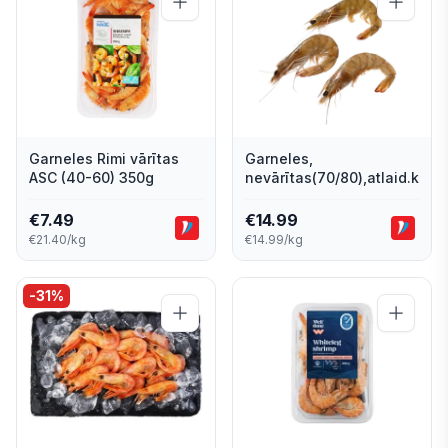
Garneles Rimi vārītas
Garneles,
ASC (40-60) 350g
nevārītas(70/80),atlaid.kg
€
7.49
€
14.99
€21.40/kg
€14.99/kg
-
31
%