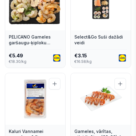
PELICANO Garneles
Select&Go Suši dažādi
garšaugu-ķiploku
veidi
marinādē
€
5.49
€
3.15
€18.30/kg
€16.58/kg
Kaluri Vannamei
Garneles, vārītas,