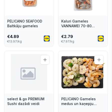
PELICANO SEAFOOD
Kaluri Garneles
Baltkāju garneles
VANNAMEI 70-80
gab./kg
€
4.89
€
2.79
€13.97/kg
€7.97/kg
select & go PREMIUM
PELICANO Garneles
Sushi dazādi veidi
medus un kaņepju
marinādē