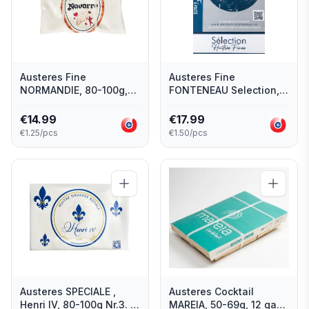
Austeres Fine
Austeres Fine
NORMANDIE, 80-100g,
FONTENEAU Selection,
Nr.2, 12 gab., Francija
86-120g., Nr.2, 12 gab.,
Francija
€
14.99
€
17.99
€1.25/pcs
€1.50/pcs
Austeres SPECIALE ,
Austeres Cocktail
Henri IV, 80-100g Nr.3. 6
MAREIA, 50-69g, 12 gab.,