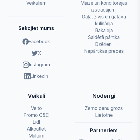
Veikaliem
Maize un konditorejas
izstrādājumi
Gaļa, zivis un gatavā
kulinārija
Sekojiet mums
Bakaleja
Saldētā pārtika
Facebook
Dzērieni
Nepārtikas preces
X
Instagram
LinkedIn
Veikali
Noderīgi
Velto
Zemo cenu grozs
Promo C&C
Lietotne
Lidl
Alkoutlet
Partneriem
Multum