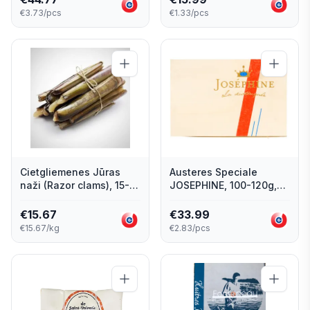
€3.73/pcs
€1.33/pcs
Cietgliemenes Jūras
Austeres Speciale
naži (Razor clams), 15-
JOSEPHINE, 100-120g,
20gab, 1kg
Nr.2, 12 gab
€
15.67
€
33.99
€15.67/kg
€2.83/pcs