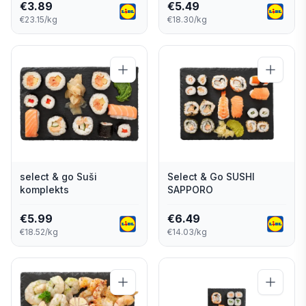
€
3.89
€
5.49
€23.15/kg
€18.30/kg
select & go Suši
Select & Go SUSHI
komplekts
SAPPORO
€
5.99
€
6.49
€18.52/kg
€14.03/kg