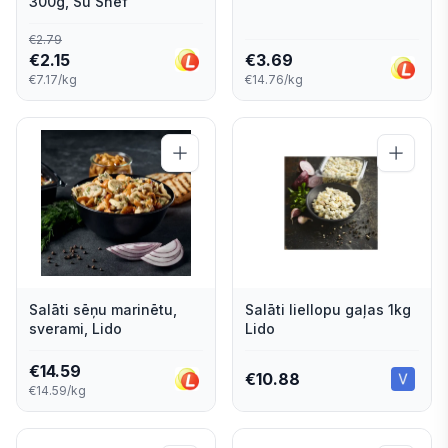
300g, Su Shef
€
2.79
€
2.15
€
3.69
€7.17/kg
€14.76/kg
Salāti sēņu marinētu,
Salāti liellopu gaļas 1kg
sverami, Lido
Lido
€
14.59
€
10.88
€14.59/kg