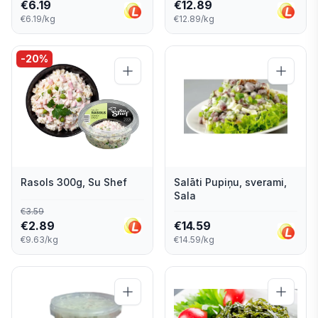
€
6.19
€
12.89
€6.19/kg
€12.89/kg
-
20
%
Rasols 300g, Su Shef
Salāti Pupiņu, sverami,
Sala
€
3.59
€
2.89
€
14.59
€9.63/kg
€14.59/kg