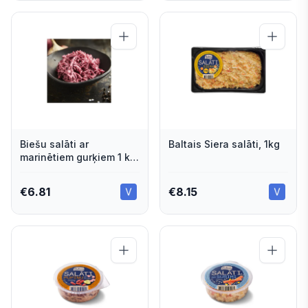
Biešu salāti ar
Baltais Siera salāti, 1kg
marinētiem gurķiem 1 kg
Lido
€
6.81
€
8.15