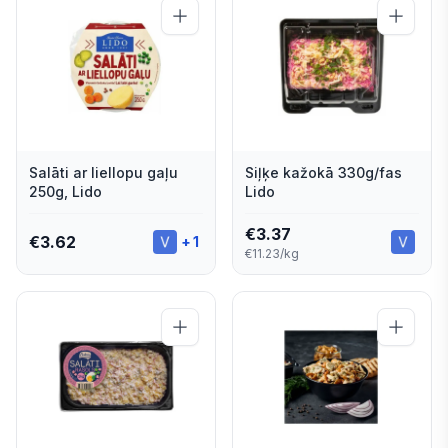
Salāti ar liellopu gaļu
Siļķe kažokā 330g/fas
250g, Lido
Lido
€
3.37
€
3.62
+
1
€11.23/kg