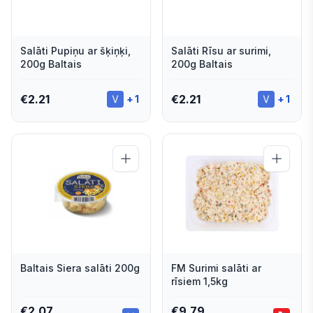
Salāti Pupiņu ar šķiņķi,
Salāti Rīsu ar surimi,
200g Baltais
200g Baltais
€
2.21
€
2.21
+
1
+
1
Baltais Siera salāti 200g
FM Surimi salāti ar
rīsiem 1,5kg
€
2.07
€
9.79