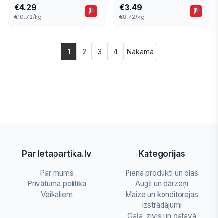
€
4.29
€
3.49
€10.72/kg
€8.72/kg
1
2
3
4
Nākamā
Par letapartika.lv
Kategorijas
Par mums
Piena produkti un olas
Privātuma politika
Augļi un dārzeņi
Veikaliem
Maize un konditorejas
izstrādājumi
Gaļa, zivis un gatavā