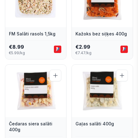
FM Salāti rasols 1,5kg
Kažoks bez siļķes 400g
€
8.99
€
2.99
€5.99/kg
€7.47/kg
Čedaras siera salāti
Gaļas salāti 400g
400g