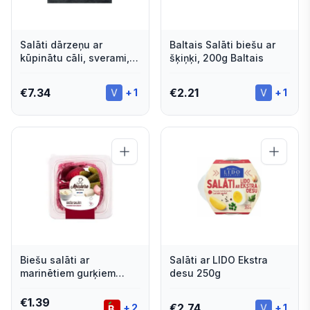
Salāti dārzeņu ar
Baltais Salāti biešu ar
kūpinātu cāli, sverami,
šķiņķi, 200g Baltais
Lido
€
7.34
€
2.21
+
1
+
1
Biešu salāti ar
Salāti ar LIDO Ekstra
marinētiem gurķiem
desu 250g
MEISTARA MARKA 200g
€
1.39
€
2.74
+
2
+
1