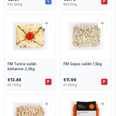
€10.35/kg
€6.53/kg
FM Tunča salāti
FM Gaļas salāti 1,5kg
kārtainie 2,0kg
€
13.49
€
11.99
€6.75/kg
€7.99/kg