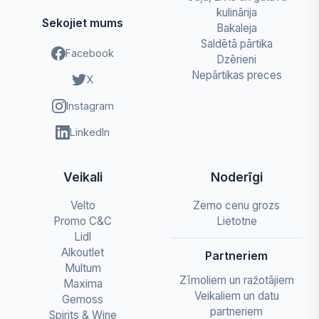
kulinārija
Sekojiet mums
Bakaleja
Saldētā pārtika
Facebook
Dzērieni
Nepārtikas preces
X
Instagram
LinkedIn
Veikali
Noderīgi
Velto
Zemo cenu grozs
Promo C&C
Lietotne
Lidl
Alkoutlet
Partneriem
Multum
Zīmoliem un ražotājiem
Maxima
Veikaliem un datu
Gemoss
partneriem
Spirits & Wine