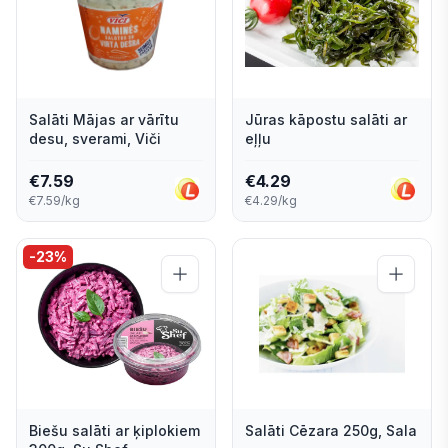
Salāti Mājas ar vārītu
Jūras kāpostu salāti ar
desu, sverami, Viči
eļļu
€
7.59
€
4.29
€7.59/kg
€4.29/kg
-
23
%
Biešu salāti ar ķiplokiem
Salāti Cēzara 250g, Sala