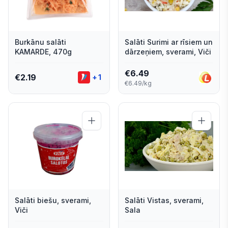
Burkānu salāti
Salāti Surimi ar rīsiem un
KAMARDE, 470g
dārzeņiem, sverami, Viči
€
6.49
€
2.19
+
1
€6.49/kg
Salāti biešu, sverami,
Salāti Vistas, sverami,
Viči
Sala