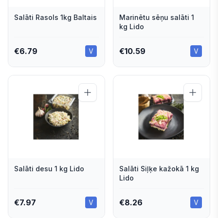
Salāti Rasols 1kg Baltais
Marinētu sēņu salāti 1
kg Lido
€
6.79
€
10.59
Salāti desu 1 kg Lido
Salāti Siļķe kažokā 1 kg
Lido
€
7.97
€
8.26