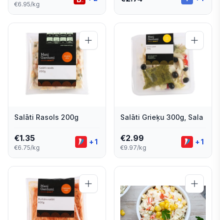
€6.95/kg
Salāti Rasols 200g
Salāti Grieķu 300g, Sala
€
1.35
€
2.99
+
1
+
1
€6.75/kg
€9.97/kg