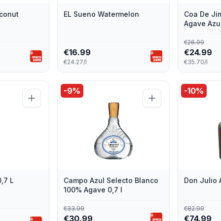
conut
EL Sueno Watermelon
Coa De Ji
Agave Azul
€
26.99
€
16.99
€
24.99
€24.27/l
€35.70/l
-
9
%
-
10
%
,7 L
Campo Azul Selecto Blanco
Don Julio
100% Agave 0,7 l
€
33.99
€
82.99
€
30.99
€
74.99