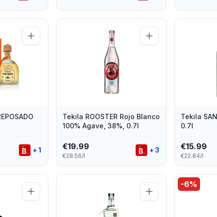
 REPOSADO
Tekila ROOSTER Rojo Blanco
Tekila SAN
100% Agave, 38%, 0.7l
0.7l
€
19.99
€
15.99
+
1
+
3
€28.56/l
€22.84/l
-
6
%