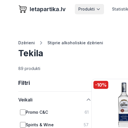
letapartika.lv
Produkti
Statisti
Dzērieni
Stiprie alkoholiskie dzērieni
Tekila
89 produkti
Filtri
-
10
%
Veikali
Promo C&C
61
Spirits & Wine
57