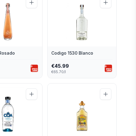
 Rosado
Codigo 1530 Blanco
€
45.99
€65.70/l