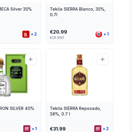
MECA Silver 35%
Tekila SIERRA Blanco, 35%,
0.7l
€
20.99
+
2
+
1
€29.99/l
TRON SILVER 40%
Tekila SIERRA Reposado,
38%, 0.7 l
€
31.99
+
1
+
2