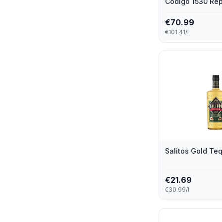
Codigo 1530 Re
Corralejo
1
€
70.99
€101.41/l
Dead Man'S Fingers
1
Dos Mexicanos
1
Gusano Rojo
1
Havana Club
1
Ilegal
1
San Cosme
1
Salitos Gold Teq
Zignum
1
€
21.69
€30.99/l