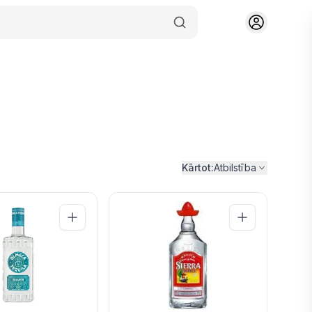
Kārtot:
Atbilstība