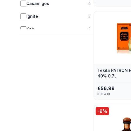
Casamigos
4
Ignite
3
Kah
3
Patron
3
Planta Santa
3
Agavita
2
Tekila PATRON
40% 0,7L
Butterfly Cannon
2
€
56.99
Cazadores
2
€81.41/l
Cazcabel
2
-
9
%
Don Julio
2