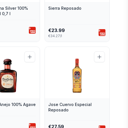
ma Silver 100%
Sierra Reposado
 0,7 l
€
23.99
€34.27/l
 Anejo 100% Agave
Jose Cuervo Especial
Reposado
€
27.59