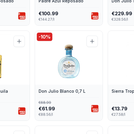
posado
Padre Azul Reposado
Don Julio
€
100.99
€
229.99
€144.27/l
€328.56/l
-
10
%
uila
Don Julio Blanco 0,7 L
Sierra Trop
€
68.99
€
61.99
€
13.79
€88.56/l
€27.58/l