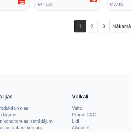
€44.27/l
€107.13/l
1
2
3
Nākamā
rijas
Veikali
rodukti un olas
Velto
n dārzeņi
Promo C&C
n konditorejas izstrādājumi
Lidl
vis un gatavā kulinārija
Alkoutlet