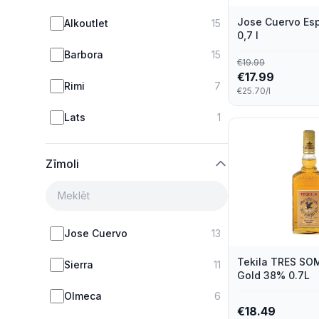
Jose Cuervo Esp
Alkoutlet
15
0,7 l
Barbora
15
€
19.99
€
17.99
Rimi
7
€25.70/l
Lats
1
Zīmoli
Jose Cuervo
13
Tekila TRES S
Sierra
11
Gold 38% 0.7L
Olmeca
6
€
18.49