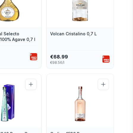
l Selecto
Volcan Cristalino 0,7 L
100% Agave 0,7 l
€
68.99
€98.56/l