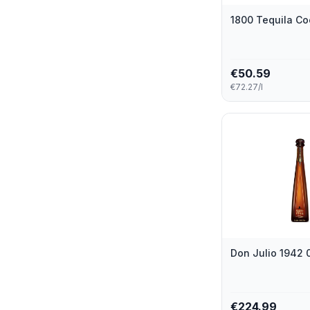
1800 Tequila Co
€
50.59
€72.27/l
Don Julio 1942 0
€
224.99