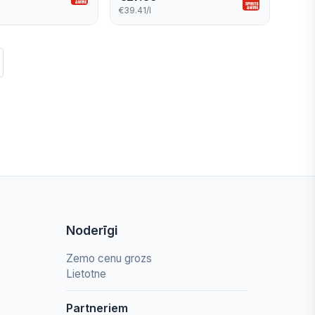
€39.41/l
Noderīgi
Zemo cenu grozs
Lietotne
Partneriem