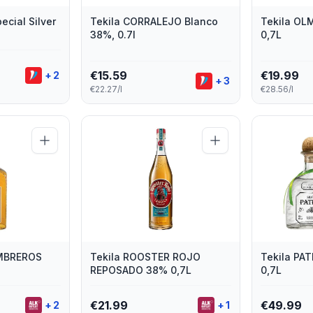
ecial Silver
Tekila CORRALEJO Blanco
Tekila OL
38%, 0.7l
0,7L
€
15.59
€
19.99
+
2
+
3
€22.27/l
€28.56/l
OMBREROS
Tekila ROOSTER ROJO
Tekila PA
REPOSADO 38% 0,7L
0,7L
€
21.99
€
49.99
+
2
+
1