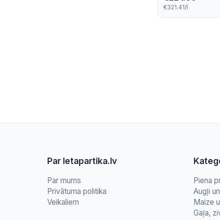
€321.41/l
Par letapartika.lv
Katego
Par mums
Piena p
Privātuma politika
Augļi u
Veikaliem
Maize u
Gaļa, zi