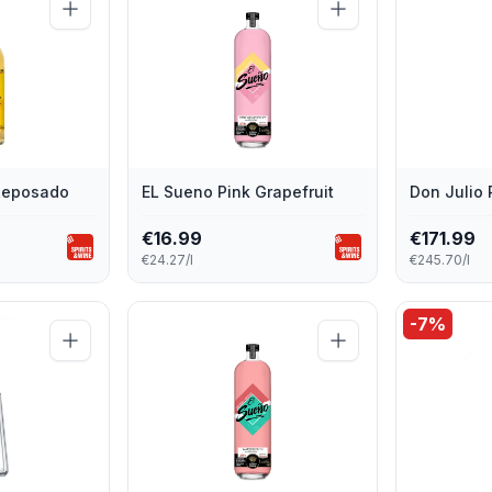
 Reposado
EL Sueno Pink Grapefruit
Don Julio
€
16.99
€
171.99
€24.27/l
€245.70/l
-
7
%