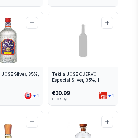
 JOSE Silver, 35%,
Tekila JOSE CUERVO
Especial Silver, 35%, 1 l
€
30.99
+
1
+
1
€30.99/l