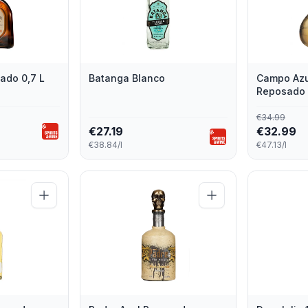
ado 0,7 L
Batanga Blanco
Campo Azu
Reposado 
€
34.99
€
27.19
€
32.99
€38.84/l
€47.13/l