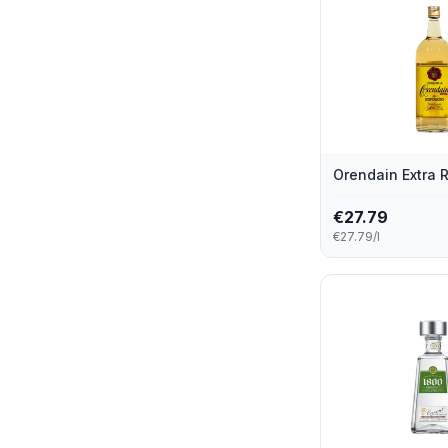
Orendain Extra
€
27.79
€27.79/l