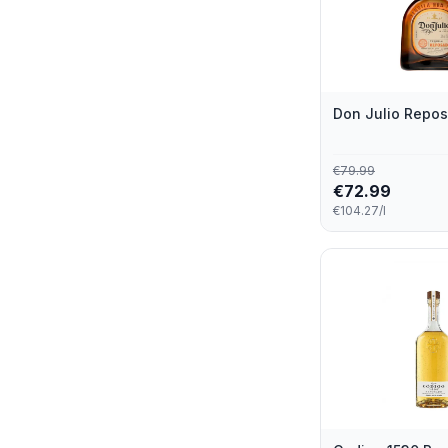
Dos Companeros
2
Espolon
2
Herradura
2
Don Julio Repos
Rooster
2
€
79.99
Rooster Rojo
2
€
72.99
€104.27/l
San Jose
2
Sierra Tequila
2
Thunderstruck
2
Tres Sombreros
2
Cenote
1
Coa De Jima
1