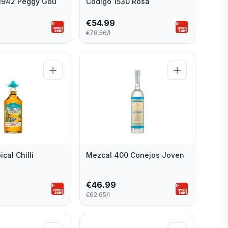
 1942 Peggy Gou
Codigo 1530 Rosa
€
54.99
€78.56/l
ical Chilli
Mezcal 400 Conejos Joven
€
46.99
€62.65/l