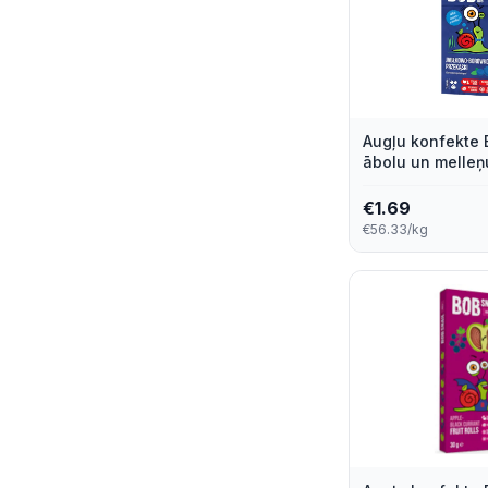
Augļu konfekte 
ābolu un melleņu
€
1.69
€56.33/kg