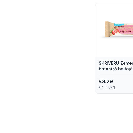
SKRĪVERU Zemeņ
batoniņš baltaj
45g
€
3.29
€73.11/kg