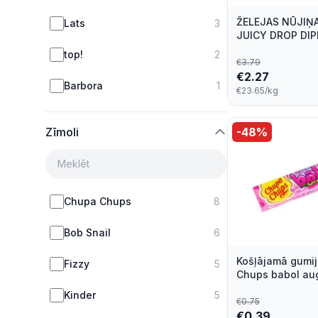
ŽELEJAS NŪJIŅ
Lats
3
JUICY DROP DI
top!
2
€
3.79
€
2.27
Barbora
1
€23.65/kg
Zīmoli
-
48
%
Chupa Chups
8
Bob Snail
6
Košļājamā gumi
Fizzy
5
Chups babol au
Kinder
5
€
0.75
€
0.39