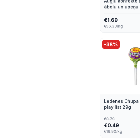
Augļu konfekte 
ābolu un upeņu r
€
1.69
€56.33/kg
-
38
%
Ledenes Chupa 
play list 29g
€
0.79
€
0.49
€16.90/kg