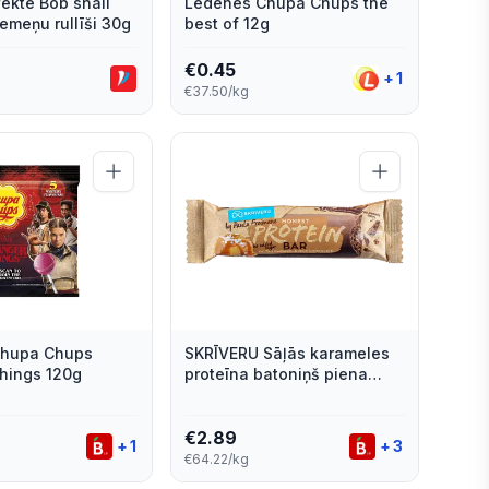
ekte Bob snail
Ledenes Chupa Chups the
emeņu rullīši 30g
best of 12g
€
0.45
+
1
€37.50/kg
Chupa Chups
SKRĪVERU Sāļās karameles
hings 120g
proteīna batoniņš piena
šokolādē 45g
€
2.89
+
1
+
3
€64.22/kg