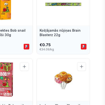
ektes Bob snail
Košļājamās nūjiņas Brain
īši 30g
Blasterz 22g
€
0.75
€34.09/kg