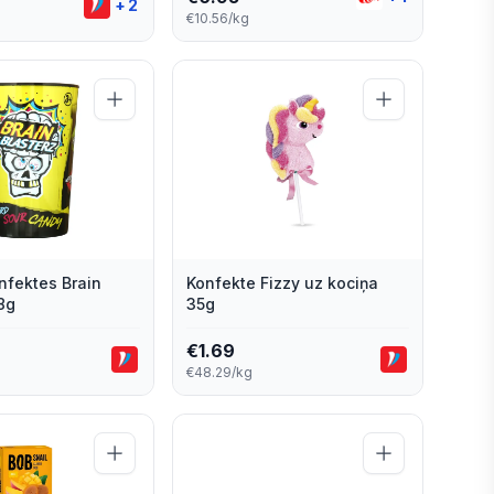
+
2
€10.56/kg
nfektes Brain
Konfekte Fizzy uz kociņa
8g
35g
€
1.69
€48.29/kg