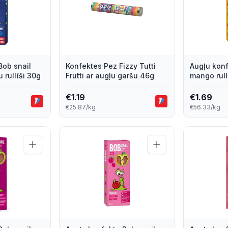
Bob snail
Konfektes Pez Fizzy Tutti
Augļu konf
 rullīši 30g
Frutti ar augļu garšu 46g
mango rull
€
1.19
€
1.69
€25.87/kg
€56.33/kg