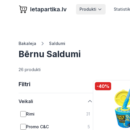
letapartika.lv
Produkti
Statisti
Bakaleja
Saldumi
Bērnu Saldumi
26 produkti
Filtri
-
40
%
Veikali
Rimi
31
Promo C&C
5