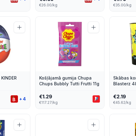
€26.00/kg
€35.00/kg
 KINDER
Košļājamā gumija Chupa
Skābas ko
Chups Bubbly Tutti Frutti 11g
Blasterz 4
€
1.29
€
2.19
+
4
€117.27/kg
€45.62/kg