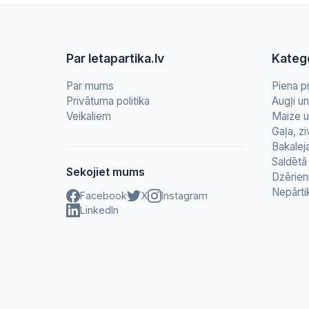
Par letapartika.lv
Katego
Par mums
Piena p
Privātuma politika
Augļi u
Veikaliem
Maize u
Gaļa, zi
Bakalej
Saldētā 
Sekojiet mums
Dzērien
Nepārti
Facebook
X
Instagram
LinkedIn