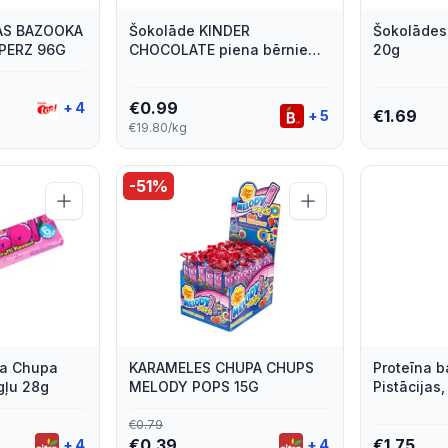
AS BAZOOKA
Šokolāde KINDER
Šokolādes 
PPERZ 96G
CHOCOLATE piena bērniem,
20g
50g
€
0.99
+
4
€
1.69
+
5
€19.80/kg
-
51
%
ja Chupa
KARAMELES CHUPA CHUPS
Proteīna 
gļu 28g
MELODY POPS 15G
Pistācijas,
€
0.79
€
0.39
€
1.75
+
4
+
4