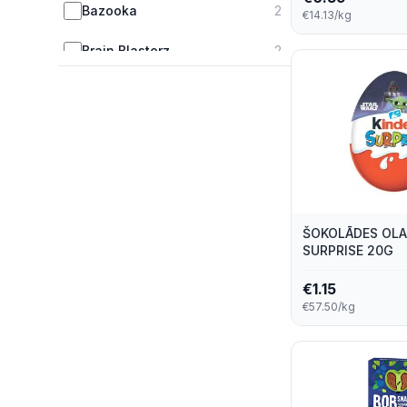
Bazooka
2
€14.13/kg
Brain Blasterz
2
Skrīveru Saldumi
2
Aha
1
Fini
1
Pergalė
1
ŠOKOLĀDES OLA
Pez
1
SURPRISE 20G
€
1.15
Salling
1
€57.50/kg