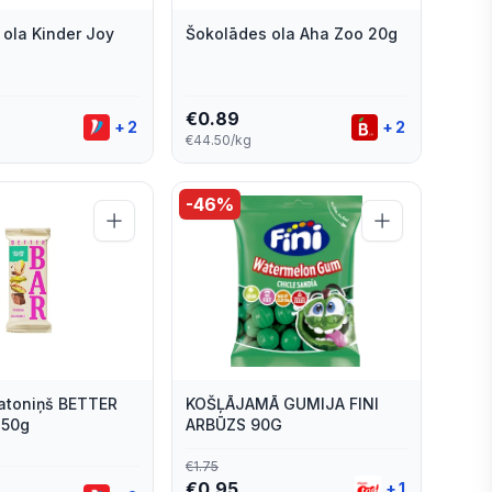
ola Kinder Joy
Šokolādes ola Aha Zoo 20g
€
0.89
+
2
+
2
€44.50/kg
-
46
%
batoniņš BETTER
KOŠĻĀJAMĀ GUMIJA FINI
 50g
ARBŪZS 90G
€
1.75
€
0.95
+
1