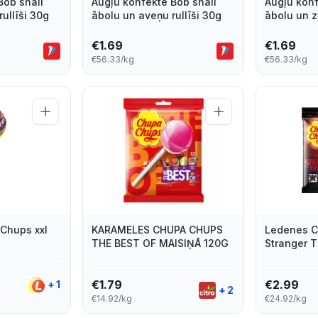
Bob snail
Augļu konfekte Bob snail
Augļu konf
ullīši 30g
ābolu un aveņu rullīši 30g
ābolu un z
€
1.69
€
1.69
€56.33/kg
€56.33/kg
Chups xxl
KARAMELES CHUPA CHUPS
Ledenes 
THE BEST OF MAISIŅĀ 120G
Stranger T
€
1.79
€
2.99
+
1
+
2
€14.92/kg
€24.92/kg