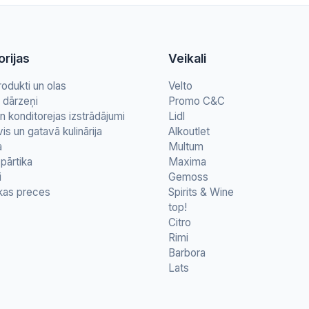
rijas
Veikali
rodukti un olas
Velto
n dārzeņi
Promo C&C
n konditorejas izstrādājumi
Lidl
vis un gatavā kulinārija
Alkoutlet
a
Multum
pārtika
Maxima
i
Gemoss
kas preces
Spirits & Wine
top!
Citro
Rimi
Barbora
Lats