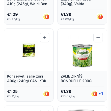
410g (245g), Waldi Ben
(340g), Valdo
€
1.29
€
1.39
€5.27/kg
€4.09/kg
Konservēti zaļie zirņi
ZAĻIE ZIRNĪŠI
400g (240g) CAN, KOK
BONDUELLE 200G
€
1.25
€
1.39
+
1
€5.21/kg
€10.69/kg