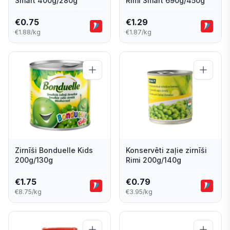
Smart 400g/280g
Rimi Smart 690g/450g
€
0.75
€
1.29
€1.88/kg
€1.87/kg
Zirnīši Bonduelle Kids
Konservēti zaļie zirnīši
200g/130g
Rimi 200g/140g
€
1.75
€
0.79
€8.75/kg
€3.95/kg