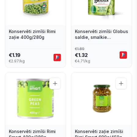
Konservēti zirnīši Rimi
Konservēti zirnīši Globus
zaļie 400g/280g
saldie, smalkie
400g/280g
€
1.89
€
1.19
€
1.32
€2.97/kg
€4.71/kg
Konservēti zirnīši Rimi
Konservēti zaļie zirnīši