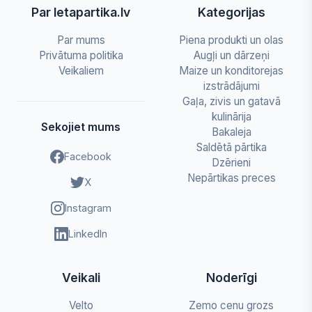
Par letapartika.lv
Kategorijas
Par mums
Piena produkti un olas
Privātuma politika
Augļi un dārzeņi
Veikaliem
Maize un konditorejas
izstrādājumi
Gaļa, zivis un gatavā
kulinārija
Sekojiet mums
Bakaleja
Saldētā pārtika
Facebook
Dzērieni
Nepārtikas preces
X
Instagram
LinkedIn
Veikali
Noderīgi
Velto
Zemo cenu grozs