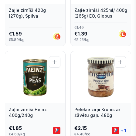
Zaļie zirnīši 420g
Zaļie zirnīši 425ml/ 400g
(270g), Spilva
(265g) EO, Globus
€
1.49
€
1.59
€
1.39
€5.89/kg
€5.25/kg
Zaļie zirnīši Heinz
Pelēkie zirņi Kronis ar
400g/240g
žāvētu gaļu 480g
€
1.85
€
2.15
+
1
€4.63/kg
€4.48/kg