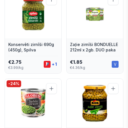
Konservēti zirnīši 690g
Zaļie zirnīši BONDUELLE
(450g), Spilva
212ml x 2gb. DUO paka
€
2.75
€
1.85
+
1
€3.99/kg
€4.36/kg
-
24
%