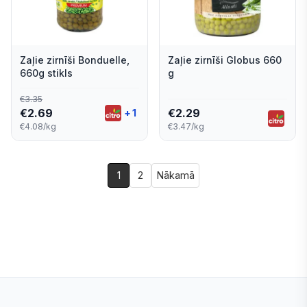
Zaļie zirnīši Bonduelle,
Zaļie zirnīši Globus 660
660g stikls
g
€
3.35
€
2.69
€
2.29
+
1
€4.08/kg
€3.47/kg
1
2
Nākamā