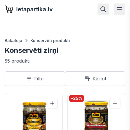
letapartika.lv
Bakaleja
Konservēti produkti
Konservēti zirņi
55 produkti
Filtri
Kārtot
-
25
%