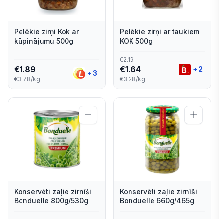
Pelēkie zirņi Kok ar
Pelēkie zirņi ar taukiem
kūpinājumu 500g
KOK 500g
€
2.19
€
1.89
€
1.64
+
2
+
3
€3.78/kg
€3.28/kg
Konservēti zaļie zirnīši
Konservēti zaļie zirnīši
Bonduelle 800g/530g
Bonduelle 660g/465g