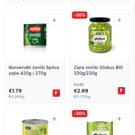
-
30
%
Konservēti zirnīši Spilva
Zaļie zirnīši Globus BIO
zaļie 420g / 270g
330g/230g
€
3.85
€
1.79
€
2.69
€4.26/kg
€11.70/kg
-
30
%