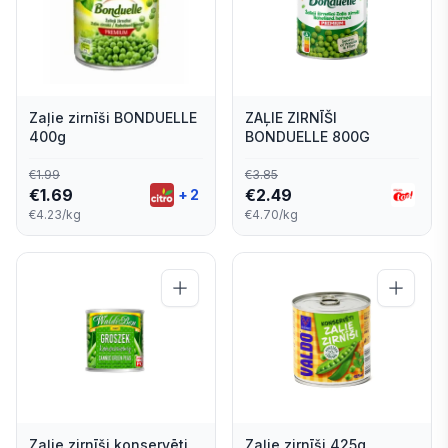
Zaļie zirnīši BONDUELLE
ZAĻIE ZIRNĪŠI
400g
BONDUELLE 800G
€
1.99
€
3.85
€
1.69
€
2.49
+
2
€4.23/kg
€4.70/kg
Zaļie zirnīši konservēti
Zaļie zirnīši 425g