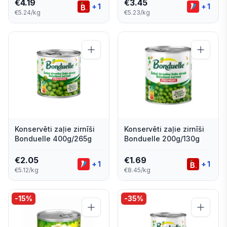
€
4.19
€
3.45
+
1
+
1
€5.24/kg
€5.23/kg
Konservēti zaļie zirnīši
Konservēti zaļie zirnīši
Bonduelle 400g/265g
Bonduelle 200g/130g
€
2.05
€
1.69
+
1
+
1
€5.12/kg
€8.45/kg
-
15
%
-
35
%