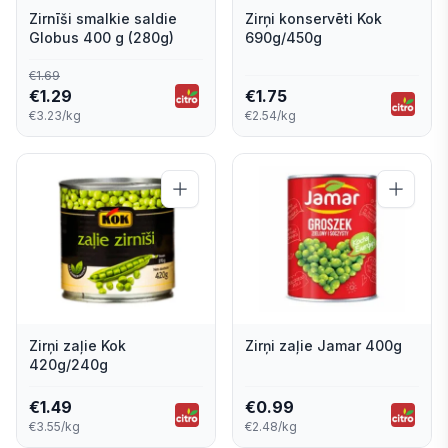
Zirnīši smalkie saldie
Zirņi konservēti Kok
Globus 400 g (280g)
690g/450g
€
1.69
€
1.29
€
1.75
€3.23/kg
€2.54/kg
Zirņi zaļie Kok
Zirņi zaļie Jamar 400g
420g/240g
€
1.49
€
0.99
€3.55/kg
€2.48/kg