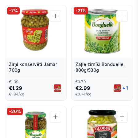
-
7
%
-
21
%
Zirņi konservēti Jamar
Zaļie zirnīši Bonduelle,
700g
800g/530g
€
1.39
€
3.79
€
1.29
€
2.99
+
1
€1.84/kg
€3.74/kg
-
20
%