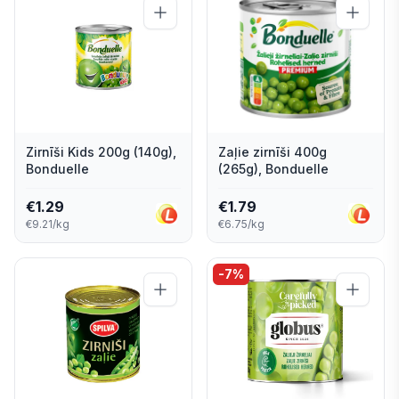
Zirnīši Kids 200g (140g),
Zaļie zirnīši 400g
Bonduelle
(265g), Bonduelle
€
1.29
€
1.79
€9.21/kg
€6.75/kg
-
7
%