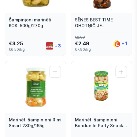
Šampinjoni marinēti
SĒNES BEST TIME
KOK, 500g/270g
OHOTŅIČIJE
KONSERVĒTAS 580G
€
2.69
€
3.25
€
2.49
+
1
+
3
€6.50/kg
€7.90/kg
Marinēti šampinjoni Rimi
Marinēti šampinjoni
Smart 280g/165g
Bonduelle Party Snack
540g/290g