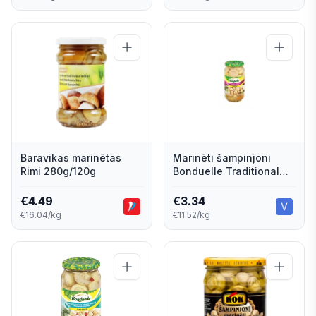
Baravikas marinētas
Marinēti šampinjoni
Rimi 280g/120g
Bonduelle Traditional
540g/290g
€
4.49
€
3.34
€16.04/kg
€11.52/kg