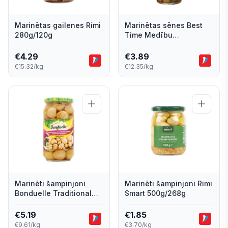
Marinētas gailenes Rimi
Marinētas sēnes Best
280g/120g
Time Medību
580ml/350ml
€
4.29
€
3.89
€15.32/kg
€12.35/kg
Marinēti šampinjoni
Marinēti šampinjoni Rimi
Bonduelle Traditional
Smart 500g/268g
540g/290g
€
5.19
€
1.85
€9.61/kg
€3.70/kg