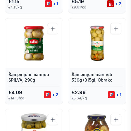
€
1.15
€
5.19
+
1
+
2
€4.11/kg
€9.61/kg
Šampinjoni marinēti
Šampinjoni marinēti
SPILVA, 290g
530g (315g), Obrako
€
4.09
€
2.99
+
2
+
1
€14.10/kg
€5.64/kg