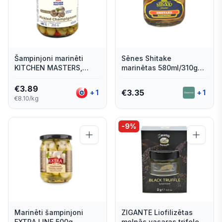
Šampinjoni marinēti
Sēnes Shitake
KITCHEN MASTERS,
marinētas 580ml/310g
480g/255g
MIKADO [12] V_O
€
3.89
€
3.35
+
1
+
1
€8.10/kg
-
9
%
Marinēti šampinjoni
ZIGANTE Liofilizētas
EXTRA LINE 500g
melnās vasaras trifeles,