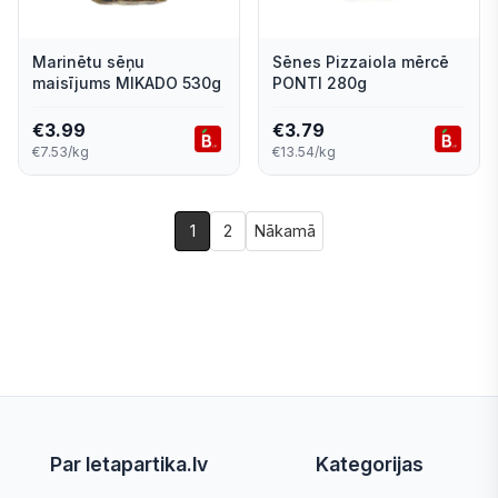
Marinētu sēņu
Sēnes Pizzaiola mērcē
maisījums MIKADO 530g
PONTI 280g
€
3.99
€
3.79
€7.53/kg
€13.54/kg
1
2
Nākamā
Par letapartika.lv
Kategorijas