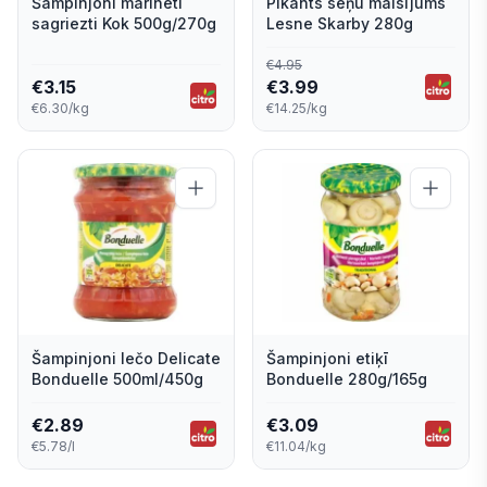
Šampinjoni marinēti
Pikants sēņu maisījums
sagriezti Kok 500g/270g
Lesne Skarby 280g
€
4.95
€
3.15
€
3.99
€6.30/kg
€14.25/kg
Šampinjoni lečo Delicate
Šampinjoni etiķī
Bonduelle 500ml/450g
Bonduelle 280g/165g
€
2.89
€
3.09
€5.78/l
€11.04/kg