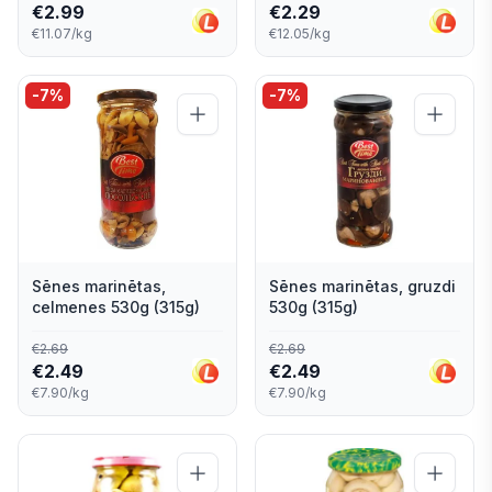
€
2.99
€
2.29
€11.07/kg
€12.05/kg
-
7
%
-
7
%
Sēnes marinētas,
Sēnes marinētas, gruzdi
celmenes 530g (315g)
530g (315g)
€
2.69
€
2.69
€
2.49
€
2.49
€7.90/kg
€7.90/kg