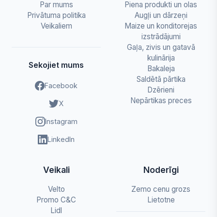
Par mums
Piena produkti un olas
Privātuma politika
Augļi un dārzeņi
Veikaliem
Maize un konditorejas
izstrādājumi
Gaļa, zivis un gatavā
kulinārija
Sekojiet mums
Bakaleja
Saldētā pārtika
Facebook
Dzērieni
Nepārtikas preces
X
Instagram
LinkedIn
Veikali
Noderīgi
Velto
Zemo cenu grozs
Promo C&C
Lietotne
Lidl