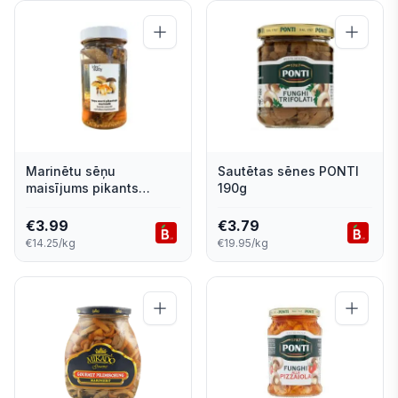
Marinētu sēņu
Sautētas sēnes PONTI
maisījums pikants
190g
LESNE SKARBY 280g
€
3.99
€
3.79
€14.25/kg
€19.95/kg