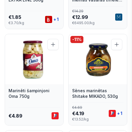
sasmalcinātas 2 g
€
14.29
€
1.85
€
12.99
+
1
€3.70/kg
€6495.00/kg
-
11
%
Marinēti šampinjoni
Sēnes marinētas
Oma 750g
Shitake MIKADO, 530g
€
4.69
€
4.19
+
1
€
4.89
€13.52/kg