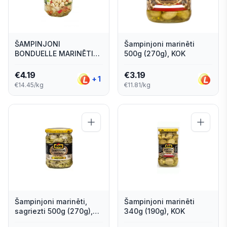
ŠAMPINJONI
Šampinjoni marinēti
BONDUELLE MARINĒTI
500g (270g), KOK
PARTY SNACK 540G
€
4.19
€
3.19
+
1
€14.45/kg
€11.81/kg
Šampinjoni marinēti,
Šampinjoni marinēti
sagriezti 500g (270g),
340g (190g), KOK
KOK