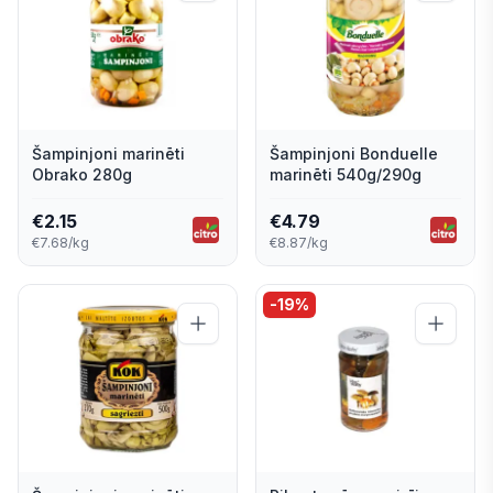
Šampinjoni marinēti
Šampinjoni Bonduelle
Obrako 280g
marinēti 540g/290g
€
2.15
€
4.79
€7.68/kg
€8.87/kg
-
19
%