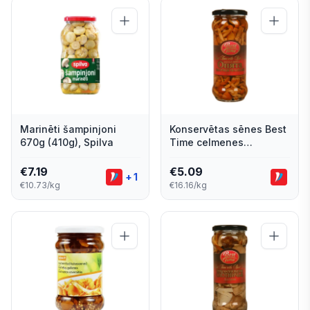
Marinēti šampinjoni
Konservētas sēnes Best
670g (410g), Spilva
Time celmenes
marinādē 580ml
€
7.19
€
5.09
+
1
€10.73/kg
€16.16/kg