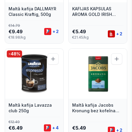
Maltā kafija DALLMAYR
KAFIJAS KAPSULAS
Classic Kraftig, 500g
AROMA GOLD IRISH
CREAM 256G
€
14.79
€
9.49
€
5.49
+
2
+
2
€18.98/kg
€21.45/kg
-
48
%
Maltā kafija Lavazza
Maltā kafija Jacobs
club 250g
Kronung bez kofeīna
250g
€
12.49
€
6.49
€
5.49
+
4
+
2