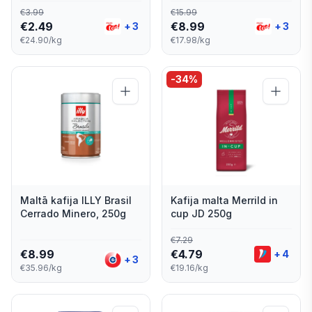
€
3.99
€
15.99
€
2.49
€
8.99
+
3
+
3
€24.90/kg
€17.98/kg
-
34
%
Maltā kafija ILLY Brasil
Kafija malta Merrild in
Cerrado Minero, 250g
cup JD 250g
€
7.29
€
8.99
€
4.79
+
4
+
3
€35.96/kg
€19.16/kg