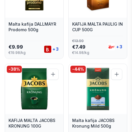
Malta kafija DALLMAYR
KAFIJA MALTA PAULIG IN
Prodomo 500g
CUP 500G
€
13.99
€
9.99
€
7.49
+
3
+
3
€19.98/kg
€14.98/kg
-
38
%
-
44
%
KAFIJA MALTA JACOBS
Malta kafija JACOBS
KRONUNG 100G
Kronung Mild 500g