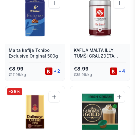
Malta kafija Tchibo
KAFIJA MALTA ILLY
Exclusive Original 500g
TUMŠI GRAUZDĒTA
250G
€
8.99
€
8.99
+
2
+
4
€17.98/kg
€35.96/kg
-
36
%