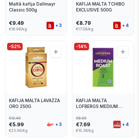
Maltā kafija Dallmayr
KAFIJA MALTA TCHIBO
Classic 500g
EXCLUSIVE 500G
€
9.49
€
8.79
+
3
+
4
€18.98/kg
€17.58/kg
-
52
%
-
14
%
KAFIJA MALTA LAVAZZA
KAFIJA MALTA
ORO 250G
LOFBERGS MEDIUM
ROAST IN CUP RA 500G
€
12.49
€
8.99
€
5.99
€
7.69
+
3
+
4
€23.96/kg
€15.38/kg