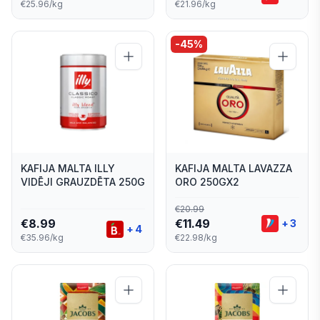
€25.96/kg
€21.96/kg
-
45
%
KAFIJA MALTA ILLY
KAFIJA MALTA LAVAZZA
VIDĒJI GRAUZDĒTA 250G
ORO 250GX2
€
20.99
€
8.99
€
11.49
+
3
+
4
€35.96/kg
€22.98/kg