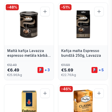
-
48
%
-
51
%
Maltā kafija Lavazza
Kafija malta Espresso
espresso metāla kārbā
bundžā 250g, Lavazza
250g
€
12.49
€
11.59
€
6.49
€
5.69
+
3
+
5
€25.96/kg
€22.76/kg
-
46
%