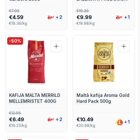
500G
€
7.99
€
19.39
€
4.59
€
9.99
+
2
+
1
€18.36/kg
€19.98/kg
-
50
%
KAFIJA MALTA MERRILD
Maltā kafija Aroma Gold
MELLEMRISTET 400G
Hard Pack 500g
€
12.99
€
6.49
€
10.49
+
2
+
1
€16.23/kg
€20.98/kg