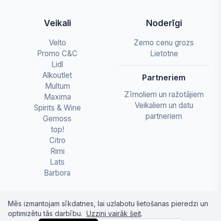
Veikali
Noderīgi
Velto
Zemo cenu grozs
Promo C&C
Lietotne
Lidl
Alkoutlet
Partneriem
Multum
Zīmoliem un ražotājiem
Maxima
Veikaliem un datu
Spirits & Wine
partneriem
Gemoss
top!
Citro
Rimi
Lats
Barbora
Mēs izmantojam sīkdatnes, lai uzlabotu lietošanas pieredzi un
optimizētu tās darbību.
Uzzini vairāk šeit
.