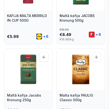
KAFIJA MALTA MERRILD
Maltā kafija JACOBS
IN CUP 500G
Kronung 500g
€
15.99
€
8.49
+
6
€
5.99
+
6
€16.98/kg
Maltā kafija Jacobs
Malta kafija PAULIG
Kronung 250g
Classic 500g