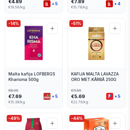
€
4.89
€
7.89
+
5
+
4
€19.56/kg
€15.78/kg
-
14
%
-
51
%
Malta kafija LOFBERGS
KAFIJA MALTA LAVAZZA
Kharisma 500g
ORO MET.KĀRBĀ 250G
€
8.99
€
11.59
€
7.69
€
5.69
+
5
+
5
€15.38/kg
€22.76/kg
-
49
%
-
44
%