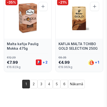
-
35
%
-
21
%
Malta kafija Paulig
KAFIJA MALTA TCHIBO
Mokka 475g
GOLD SELECTION 250G
€
12.29
€
6.35
€
7.99
€
4.99
+
2
+
1
€16.82/kg
€19.96/kg
1
2
3
4
5
6
Nākamā