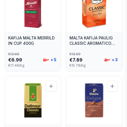
KAFIJA MALTA MERRILD
MALTA KAFIJA PAULIG
IN CUP 400G
CLASSIC AROMATICO
500G
€
13.69
€
13.99
€
6.99
€
7.89
+
5
+
3
€17.48/kg
€15.78/kg