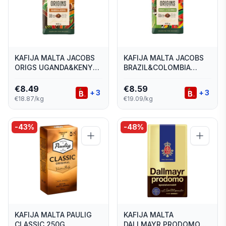
KAFIJA MALTA JACOBS
KAFIJA MALTA JACOBS
ORIGS UGANDA&KENYA
BRAZIL&COLOMBIA
450G
450G
€
8.49
€
8.59
+
3
+
3
€18.87/kg
€19.09/kg
-
43
%
-
48
%
KAFIJA MALTA PAULIG
KAFIJA MALTA
CLASSIC 250G
DALLMAYR PRODOMO