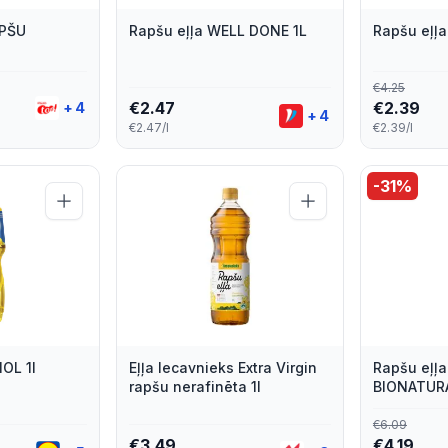
APŠU
Rapšu eļļa WELL DONE 1L
Rapšu eļļa
€
4.25
€
2.47
€
2.39
+
4
+
4
€2.47/l
€2.39/l
-
31
%
IOL 1l
Eļļa Iecavnieks Extra Virgin
Rapšu eļļa
rapšu nerafinēta 1l
BIONATURA
izsmidzin
€
6.09
€
3.49
€
4.19