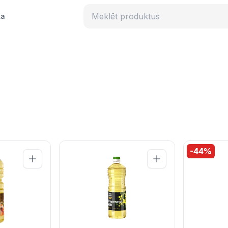
ka
-
44
%