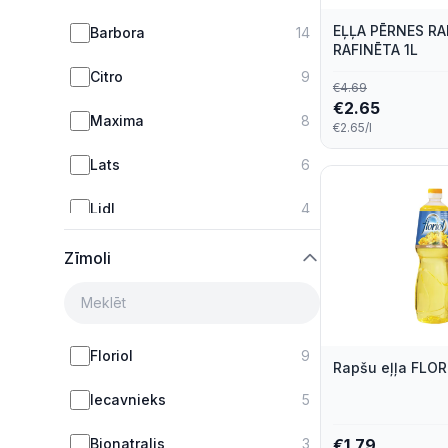
EĻĻA PĒRNES R
Barbora
14
RAFINĒTA 1L
Citro
9
€
4.69
€
2.65
Maxima
8
€2.65/l
Lats
6
Lidl
4
top!
4
Zīmoli
Floriol
9
Rapšu eļļa FLOR
Iecavnieks
5
Bionatralis
3
€
1.79