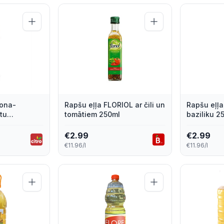
rona-
Rapšu eļļa FLORIOL ar čili un
Rapšu eļļa
tu
tomātiem 250ml
baziliku 2
ml
€
2.99
€
2.99
€11.96/l
€11.96/l