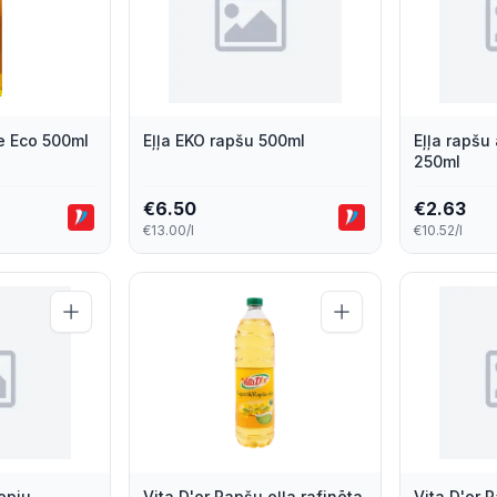
ve Eco 500ml
Eļļa EKO rapšu 500ml
Eļļa rapšu
250ml
€
6.50
€
2.63
€13.00/l
€10.52/l
nepju
Vita D'or Rapšu eļļa rafinēta
Vita D'or 