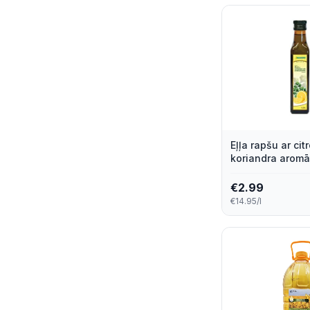
Eļļa rapšu ar cit
koriandra aromā
Iecavnieks 200
€
2.99
€14.95/l