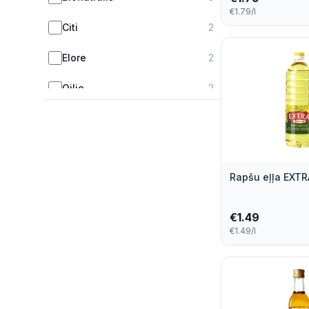
€1.79/l
Citi
2
Elore
2
Oilio
2
Bionaturalis
1
Brolio
1
Rapšu eļļa EXTR
Extra Line
1
I Love Eco
1
€
1.49
€1.49/l
Maizena
1
Oleina
1
Pērnes
1