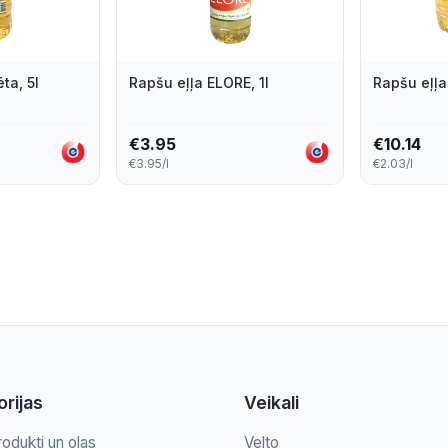
ta, 5l
Rapšu eļļa ELORE, 1l
Rapšu eļļa
€
3.95
€
10.14
€3.95/l
€2.03/l
rijas
Veikali
rodukti un olas
Velto