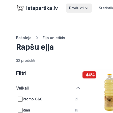
letapartika.lv
Produkti
Statisti
Bakaleja
Eļļa un etiķis
Rapšu eļļa
32 produkti
Filtri
-
44
%
Veikali
Promo C&C
21
Rimi
16