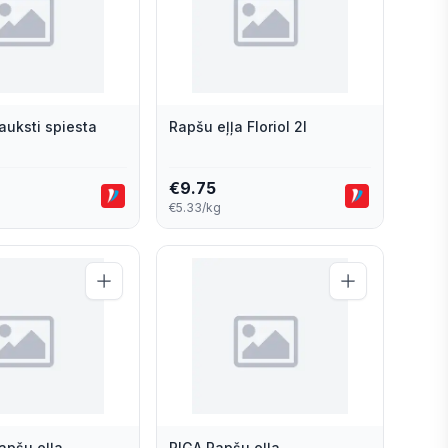
 auksti spiesta
Rapšu eļļa Floriol 2l
€
9.75
€5.33/kg
Rapšu eļļa
RIGA Rapšu eļļa