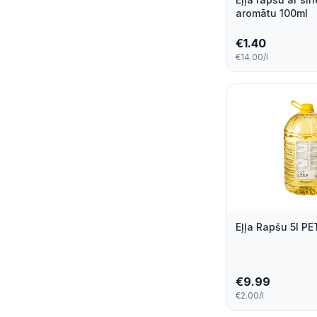
aromātu 100ml
€
1.40
€14.00/l
Eļļa Rapšu 5l PE
€
9.99
€2.00/l