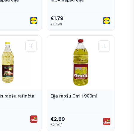
€
1.79
€1.79/l
is rapšu rafinēta
Eļļa rapšu Omili 900ml
€
2.69
€2.99/l