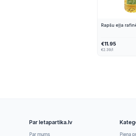
Rapšu eļļa rafinē
€
11.95
€2.39/l
Par letapartika.lv
Katego
Par mums
Piena p