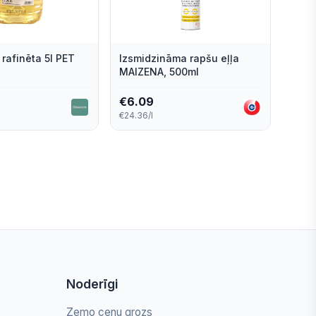
 rafinēta 5l PET
Izsmidzināma rapšu eļļa
MAIZENA, 500ml
€
6.09
€24.36/l
Noderīgi
Zemo cenu grozs