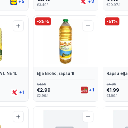
+
5
+
3
€3.49/l
€20.97/l
-
35
%
-
51
%
A LINE 1L
Eļļa Brolio, rapšu 1l
Rapšu eļļa 
€
4.59
€
4.09
€
2.99
€
1.99
+
1
+
1
€2.99/l
€1.99/l