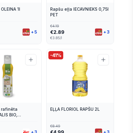
 OLEINA 1l
Rapšu eļļa IECAVNIEKS 0,75l
PET
€
4.19
€
2.89
+
5
+
3
€3.85/l
-
41
%
 rafinēta
EĻĻA FLORIOL RAPŠU 2L
LIS BIO,
āma, 200ml
€
8.49
€
4.99
+
3
+
3