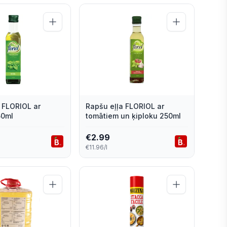
 FLORIOL ar
Rapšu eļļa FLORIOL ar
50ml
tomātiem un ķiploku 250ml
€
2.99
€11.96/l