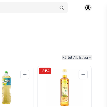
Kārtot:
Atbilstība
-
31
%