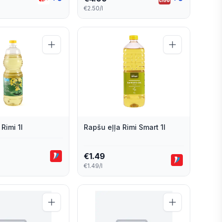
€2.50/l
Rimi 1l
Rapšu eļļa Rimi Smart 1l
€
1.49
€1.49/l