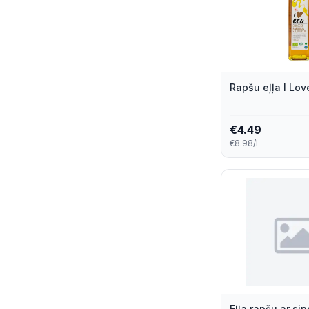
Pērnes Premium
1
Prep
1
Profi
1
Rapšu eļļa I Lo
Rimi
1
€
4.49
Rimi Smart
1
€8.98/l
Risso
1
Spilva
1
Tautas
1
Vitad’Or
1
Well Done
1
Eļļa rapšu ar si