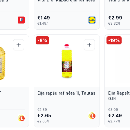
€
1.49
€
2.99
€1.49/l
€3.32/l
-
8
%
-
19
%
T
Eļļa rapšu rafinēta 1l, Tautas
Eļļa Rapsīt
0.9l
€
2.89
€
3.09
€
2.65
€
2.49
€2.65/l
€2.77/l