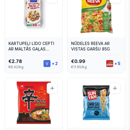
KARTUPEĻI LIDO CEPTI
NŪDELES REEVA AR
AR MALTĀS GAĻAS
VISTAS GARŠU 85G
MĒRCI 330G
€
2.78
€
0.99
+
2
+
5
€8.42/kg
€11.65/kg