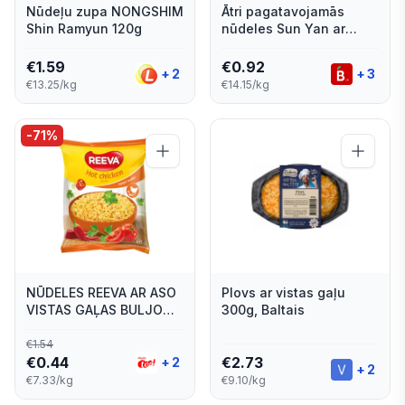
Nūdeļu zupa NONGSHIM
Ātri pagatavojamās
Shin Ramyun 120g
nūdeles Sun Yan ar
vistas garšu 65g
€
1.59
€
0.92
+
2
+
3
€13.25/kg
€14.15/kg
-
71
%
NŪDELES REEVA AR ASO
Plovs ar vistas gaļu
VISTAS GAĻAS BULJONU
300g, Baltais
MĀJAS GAUMĒ 60G
€
1.54
€
0.44
€
2.73
+
2
+
2
€7.33/kg
€9.10/kg