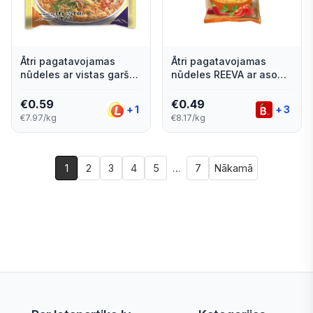
Ātri pagatavojamas
Ātri pagatavojamas
nūdeles ar vistas garšu
nūdeles REEVA ar aso
HAO HAO 74g
vistas gaļas garšu,
pakā, 60g
€
0.59
€
0.49
+
1
+
3
€7.97/kg
€8.17/kg
1
2
3
4
5
…
7
Nākamā