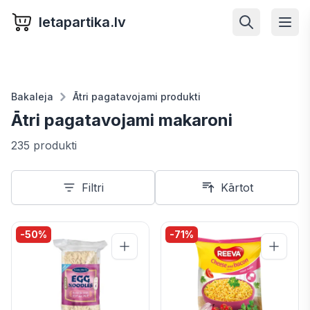
letapartika.lv
Bakaleja
Ātri pagatavojami produkti
Ātri pagatavojami makaroni
235 produkti
Filtri
Kārtot
-
50
%
-
71
%