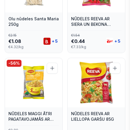
Olu nūdeles Santa Maria
NŪDELES REEVA AR
250g
SIERA UN BEKONA
GARŠU 60G
€
2.15
€
1.54
€
1.08
€
0.44
+
5
+
5
€4.32/kg
€7.33/kg
-
56
%
NŪDELES MAGGI ĀTRI
NŪDELES REEVA AR
PAGATAVOJAMĀS AR
LIELLOPA GARŠU 85G
SIERA GARŠU 59.2G