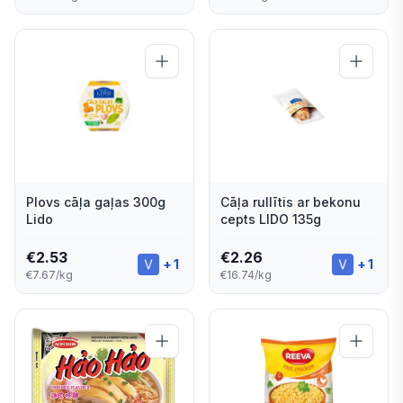
Plovs cāļa gaļas 300g
Cāļa rullītis ar bekonu
Lido
cepts LIDO 135g
€
2.53
€
2.26
+
1
+
1
€7.67/kg
€16.74/kg