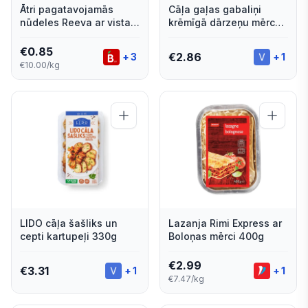
Ātri pagatavojamās
Cāļa gaļas gabaliņi
nūdeles Reeva ar vistas
krēmīgā dārzeņu mērcē
gaļas garšu 85g
un basmati rīsi 330g
€
0.85
€
2.86
+
3
+
1
€10.00/kg
LIDO cāļa šašliks un
Lazanja Rimi Express ar
cepti kartupeļi 330g
Boloņas mērci 400g
€
2.99
€
3.31
+
1
+
1
€7.47/kg