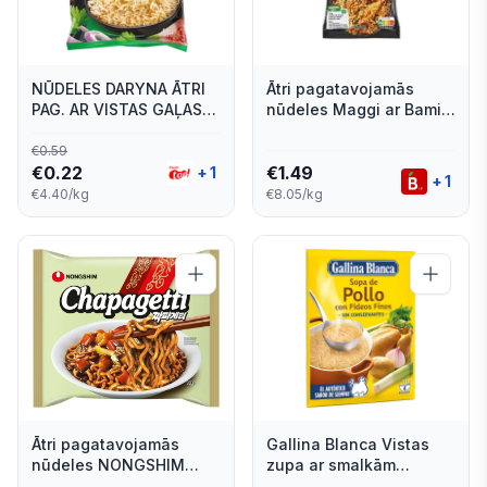
NŪDELES DARYNA ĀTRI
Ātri pagatavojamās
PAG. AR VISTAS GAĻAS
nūdeles Maggi ar Bami
GARŠU 50G
Goreng garšu 185g
€
0.59
€
0.22
€
1.49
+
1
+
1
€4.40/kg
€8.05/kg
Ātri pagatavojamās
Gallina Blanca Vistas
nūdeles NONGSHIM
zupa ar smalkām
Chapagetti, 140g
nūdelēm 71g