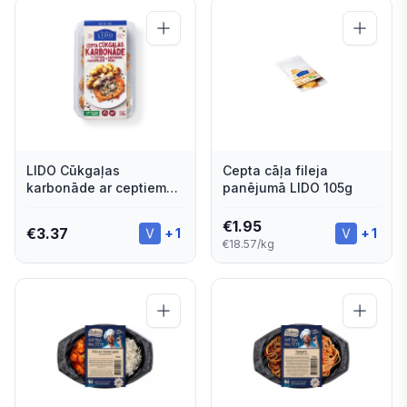
LIDO Cūkgaļas
Cepta cāļa fileja
karbonāde ar ceptiem
panējumā LIDO 105g
kartupeļiem un
šampinjonu mērci 320g
€
1.95
€
3.37
+
1
+
1
€18.57/kg