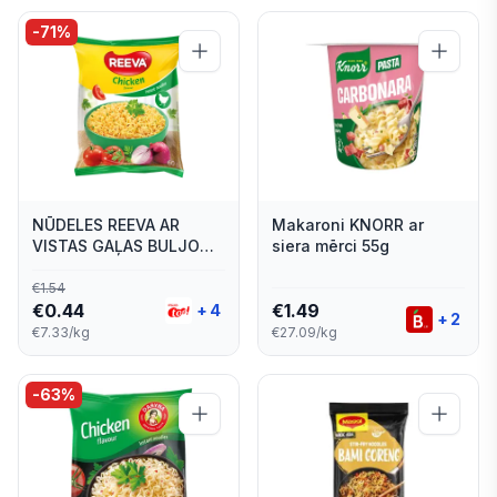
-
71
%
NŪDELES REEVA AR
Makaroni KNORR ar
VISTAS GAĻAS BULJONU
siera mērci 55g
MĀJAS GAUMĒ 60G
€
1.54
€
0.44
€
1.49
+
4
+
2
€7.33/kg
€27.09/kg
-
63
%