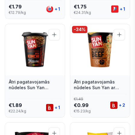
€
1.79
€
1.75
+
1
+
1
€12.79/kg
€24.31/kg
-
34
%
Ātri pagatavojamās
Ātri pagatavojamās
nūdeles Sun Yan
nūdeles Sun Yan ar
Yakisoba ar Kimchi
liellopa garšu 65g
garšas mērci 85g
€
1.49
€
1.89
€
0.99
+
2
+
1
€22.24/kg
€15.23/kg