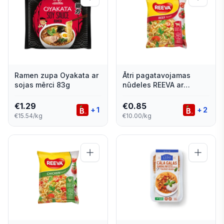
Ramen zupa Oyakata ar
Ātri pagatavojamas
sojas mērci 83g
nūdeles REEVA ar
liellopa gaļas garšu, 85g
€
1.29
€
0.85
+
1
+
2
€15.54/kg
€10.00/kg