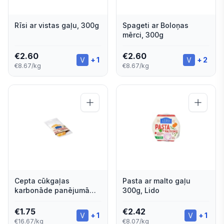
Rīsi ar vistas gaļu, 300g
Spageti ar Boloņas
mērci, 300g
€
2.60
€
2.60
+
1
+
2
€8.67/kg
€8.67/kg
Cepta cūkgaļas
Pasta ar malto gaļu
karbonāde panējumā
300g, Lido
LIDO 105g
€
1.75
€
2.42
+
1
+
1
€16.67/kg
€8.07/kg