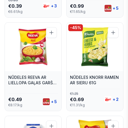
€
0.89
€
0.39
€
0.99
+
3
+
5
€6.61/kg
€11.65/kg
-
45
%
NŪDELES REEVA AR
NŪDELES KNORR RAMEN
LIELLOPA GAĻAS GARŠU
AR SIERU 61G
60G
€
1.25
€
0.49
€
0.69
+
2
+
5
€8.17/kg
€11.31/kg