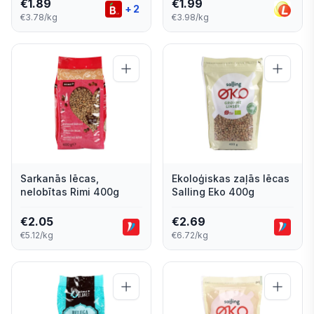
€
1.89
€
1.99
+
2
€3.78/kg
€3.98/kg
Sarkanās lēcas,
Ekoloģiskas zaļās lēcas
nelobītas Rimi 400g
Salling Eko 400g
€
2.05
€
2.69
€5.12/kg
€6.72/kg