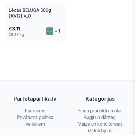
Lēcas BELUGA 500g
[10/12] V_O
€
3.11
+
1
€6.22/kg
Par letapartika.lv
Kategorijas
Par mums
Piena produkti un olas
Privātuma politika
Augļi un dārzeņi
Veikaliem
Maize un konditorejas
izstrādājumi