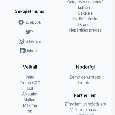
Gaļa, zivis un gatavā
kulinārija
Sekojiet mums
Bakaleja
Saldētā pārtika
Facebook
Dzērieni
Nepārtikas preces
X
Instagram
LinkedIn
Veikali
Noderīgi
Velto
Zemo cenu grozs
Promo C&C
Lietotne
Lidl
Alkoutlet
Partneriem
Multum
Zīmoliem un ražotājiem
Maxima
Veikaliem un datu
top!