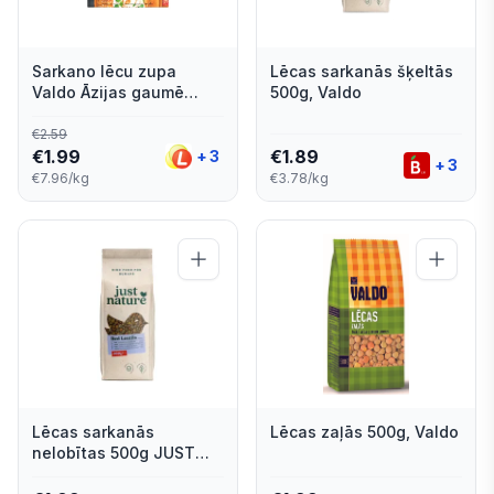
Sarkano lēcu zupa
Lēcas sarkanās šķeltās
Valdo Āzijas gaumē
500g, Valdo
250g
€
2.59
€
1.99
€
1.89
+
3
+
3
€7.96/kg
€3.78/kg
Lēcas sarkanās
Lēcas zaļās 500g, Valdo
nelobītas 500g JUST
NATURE [7] V_O