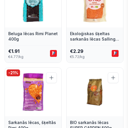
Beluga lēcas Rimi Planet
Ekoloģiskas šķeltas
400g
sarkanās lēcas Salling
Eko 400g
€
1.91
€
2.29
€4.77/kg
€5.72/kg
-
21
%
Sarkanās lēcas, šķeltās
BIO sarkanās lēcas
Rimi 400g
SUPER GARDEN 500g