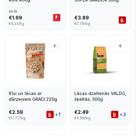
€
2.15
€
1.69
€
3.89
€4.22/kg
€7.78/kg
Rīsi un lēcas ar
Lēcas dzeltenās VALDO,
dārzeņiem GRACI 220g
šķeltās, 500g
€
2.59
€
2.49
+
1
+
2
€11.77/kg
€4.98/kg