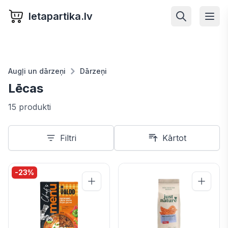
letapartika.lv
Augļi un dārzeņi
Dārzeņi
Lēcas
15 produkti
Filtri
Kārtot
-
23
%