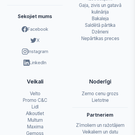
Gaļa, zivis un gatavā
kulinārija
Sekojiet mums
Bakaleja
Saldētā pārtika
Facebook
Dzērieni
Nepārtikas preces
X
Instagram
LinkedIn
Veikali
Noderīgi
Velto
Zemo cenu grozs
Promo C&C
Lietotne
Lidl
Alkoutlet
Partneriem
Multum
Zīmoliem un ražotājiem
Maxima
Veikaliem un datu
Gemoss