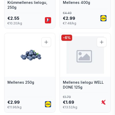
Krūmmellenes lielogu,
Mellenes 400g
250g
€
4.49
€
2.55
€
2.99
€10.20/kg
€7.48/kg
-
6
%
Mellenes 250g
Mellenes lielogu WELL
DONE 125g
€
1.79
€
2.99
€
1.69
€11.96/kg
€13.52/kg