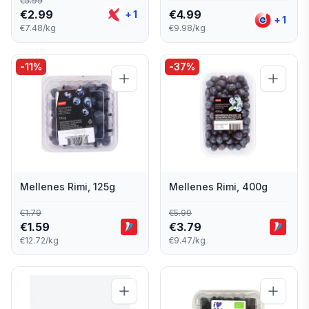
€
5.99
€
2.99
€
4.99
+
1
+
1
€7.48/kg
€9.98/kg
-
11
%
-
37
%
Mellenes Rimi, 125g
Mellenes Rimi, 400g
€
1.79
€
5.99
€
1.59
€
3.79
€12.72/kg
€9.47/kg