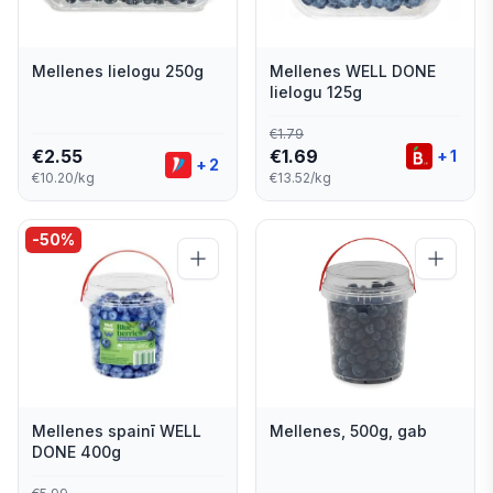
Mellenes lielogu 250g
Mellenes WELL DONE
lielogu 125g
€
1.79
€
2.55
€
1.69
+
1
+
2
€10.20/kg
€13.52/kg
-
50
%
Mellenes spainī WELL
Mellenes, 500g, gab
DONE 400g