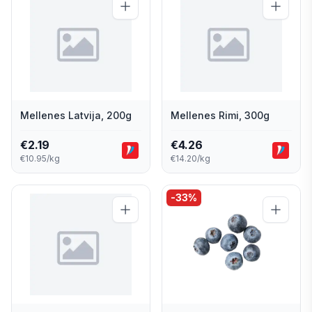
Mellenes Latvija, 200g
Mellenes Rimi, 300g
€
2.19
€
4.26
€10.95/kg
€14.20/kg
-
33
%