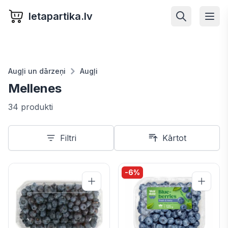
letapartika.lv
Augļi un dārzeņi
Augļi
Mellenes
34 produkti
Filtri
Kārtot
-
6
%