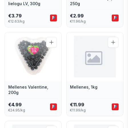
lielogu LV, 300g
250g
€
3.79
€
2.99
€12.63/kg
€11.96/kg
Mellenes Valentine,
Mellenes, 1kg
200g
€
4.99
€
11.99
€24.95/kg
€11.99/kg