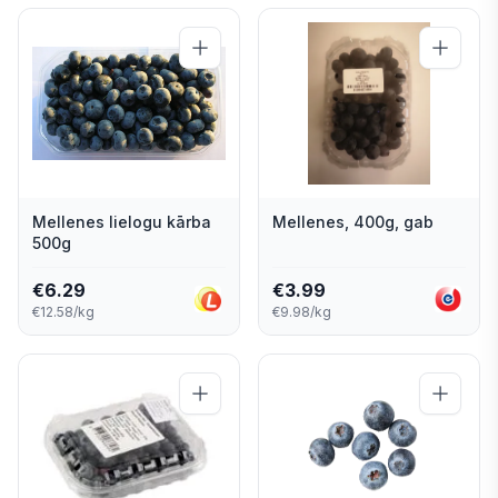
Mellenes lielogu kārba
Mellenes, 400g, gab
500g
€
6.29
€
3.99
€12.58/kg
€9.98/kg