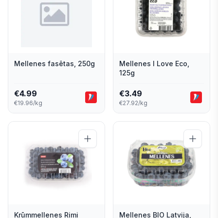
Mellenes fasētas, 250g
Mellenes I Love Eco,
125g
€
4.99
€
3.49
€19.96/kg
€27.92/kg
Krūmmellenes Rimi
Mellenes BIO Latvija,