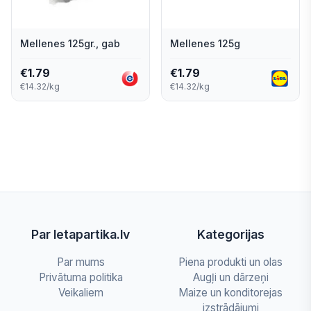
Mellenes 125gr., gab
Mellenes 125g
€
1.79
€
1.79
€14.32/kg
€14.32/kg
Par letapartika.lv
Kategorijas
Par mums
Piena produkti un olas
Privātuma politika
Augļi un dārzeņi
Veikaliem
Maize un konditorejas
izstrādājumi