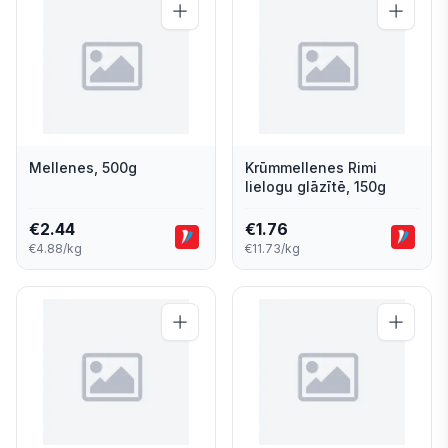
Mellenes, 500g
Krūmmellenes Rimi
lielogu glāzītē, 150g
€
2.44
€
1.76
€4.88/kg
€11.73/kg