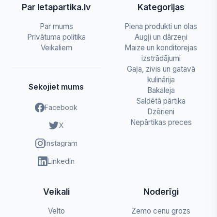
Par letapartika.lv
Kategorijas
Par mums
Piena produkti un olas
Privātuma politika
Augļi un dārzeņi
Veikaliem
Maize un konditorejas
izstrādājumi
Gaļa, zivis un gatavā
kulinārija
Sekojiet mums
Bakaleja
Saldētā pārtika
Facebook
Dzērieni
Nepārtikas preces
X
Instagram
LinkedIn
Veikali
Noderīgi
Velto
Zemo cenu grozs