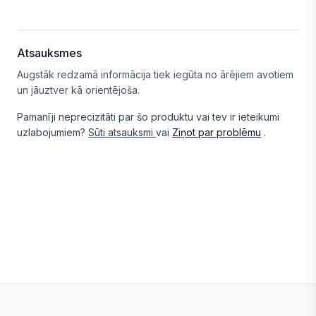
Atsauksmes
Augstāk redzamā informācija tiek iegūta no ārējiem avotiem
un jāuztver kā orientējoša.
Pamanīji neprecizitāti par šo produktu vai tev ir ieteikumi
uzlabojumiem?
Sūti atsauksmi
vai
Ziņot par problēmu
.